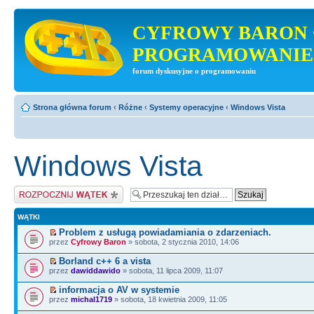
CYFROWY BARON 
PROGRAMOWANIE
forum dyskusyjne o programowaniu
Strona główna forum
‹
Różne
‹
Systemy operacyjne
‹
Windows Vista
Windows Vista
Napisz wątek
WĄTKI
Problem z usługą powiadamiania o zdarzeniach.
przez
Cyfrowy Baron
» sobota, 2 stycznia 2010, 14:06
Borland c++ 6 a vista
przez
dawiddawido
» sobota, 11 lipca 2009, 11:07
informacja o AV w systemie
przez
michal1719
» sobota, 18 kwietnia 2009, 11:05