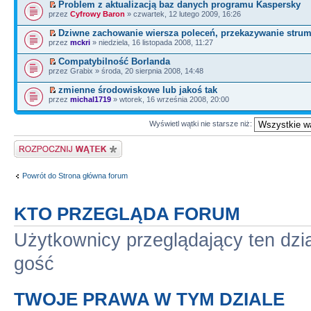
Problem z aktualizacją baz danych programu Kaspersky
przez
Cyfrowy Baron
» czwartek, 12 lutego 2009, 16:26
Dziwne zachowanie wiersza poleceń, przekazywanie strum
przez
mckri
» niedziela, 16 listopada 2008, 11:27
Compatybilność Borlanda
przez Grabix » środa, 20 sierpnia 2008, 14:48
zmienne środowiskowe lub jakoś tak
przez
michal1719
» wtorek, 16 września 2008, 20:00
Wyświetl wątki nie starsze niż:
Napisz wątek
Powrót do Strona główna forum
KTO PRZEGLĄDA FORUM
Użytkownicy przeglądający ten dzi
gość
TWOJE PRAWA W TYM DZIALE