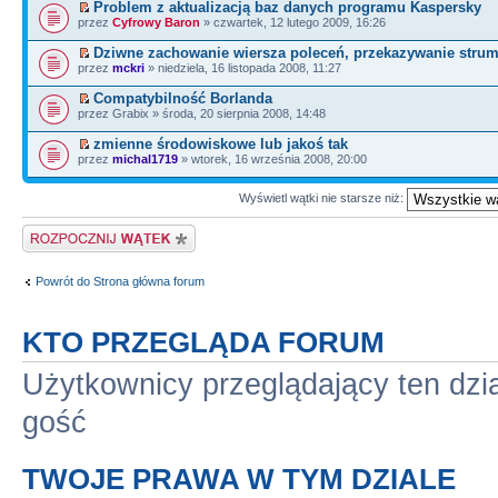
Problem z aktualizacją baz danych programu Kaspersky
przez
Cyfrowy Baron
» czwartek, 12 lutego 2009, 16:26
Dziwne zachowanie wiersza poleceń, przekazywanie strum
przez
mckri
» niedziela, 16 listopada 2008, 11:27
Compatybilność Borlanda
przez Grabix » środa, 20 sierpnia 2008, 14:48
zmienne środowiskowe lub jakoś tak
przez
michal1719
» wtorek, 16 września 2008, 20:00
Wyświetl wątki nie starsze niż:
Napisz wątek
Powrót do Strona główna forum
KTO PRZEGLĄDA FORUM
Użytkownicy przeglądający ten dzi
gość
TWOJE PRAWA W TYM DZIALE