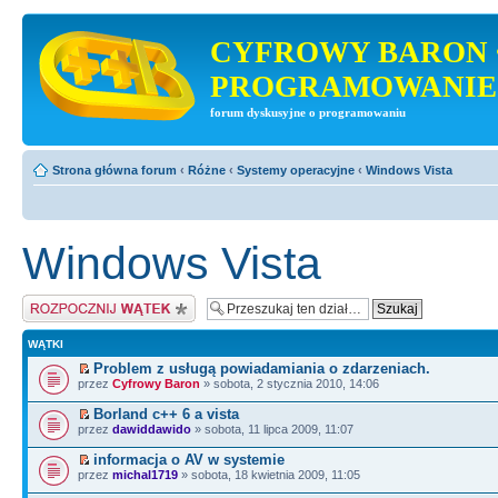
CYFROWY BARON 
PROGRAMOWANIE
forum dyskusyjne o programowaniu
Strona główna forum
‹
Różne
‹
Systemy operacyjne
‹
Windows Vista
Windows Vista
Napisz wątek
WĄTKI
Problem z usługą powiadamiania o zdarzeniach.
przez
Cyfrowy Baron
» sobota, 2 stycznia 2010, 14:06
Borland c++ 6 a vista
przez
dawiddawido
» sobota, 11 lipca 2009, 11:07
informacja o AV w systemie
przez
michal1719
» sobota, 18 kwietnia 2009, 11:05