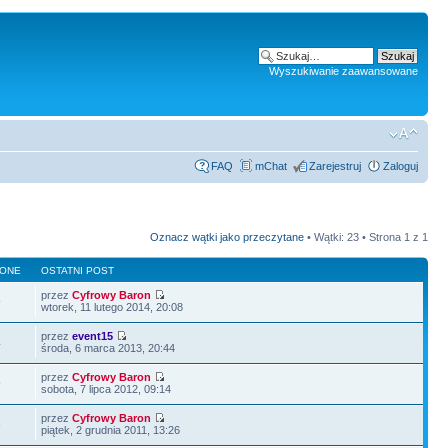
Wyszukiwanie zaawansowane
FAQ
mChat
Zarejestruj
Zaloguj
Oznacz wątki jako przeczytane
• Wątki: 23 • Strona
1
z
1
LONE
OSTATNI POST
przez
Cyfrowy Baron
9
wtorek, 11 lutego 2014, 20:08
przez
event15
4
środa, 6 marca 2013, 20:44
przez
Cyfrowy Baron
9
sobota, 7 lipca 2012, 09:14
przez
Cyfrowy Baron
6
piątek, 2 grudnia 2011, 13:26