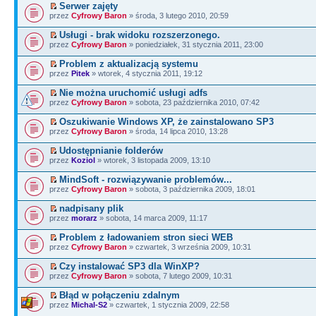
Serwer zajęty
przez
Cyfrowy Baron
» środa, 3 lutego 2010, 20:59
Usługi - brak widoku rozszerzonego.
przez
Cyfrowy Baron
» poniedziałek, 31 stycznia 2011, 23:00
Problem z aktualizacją systemu
przez
Pitek
» wtorek, 4 stycznia 2011, 19:12
Nie można uruchomić usługi adfs
przez
Cyfrowy Baron
» sobota, 23 października 2010, 07:42
Oszukiwanie Windows XP, że zainstalowano SP3
przez
Cyfrowy Baron
» środa, 14 lipca 2010, 13:28
Udostępnianie folderów
przez
Koziol
» wtorek, 3 listopada 2009, 13:10
MindSoft - rozwiązywanie problemów...
przez
Cyfrowy Baron
» sobota, 3 października 2009, 18:01
nadpisany plik
przez
morarz
» sobota, 14 marca 2009, 11:17
Problem z ładowaniem stron sieci WEB
przez
Cyfrowy Baron
» czwartek, 3 września 2009, 10:31
Czy instalować SP3 dla WinXP?
przez
Cyfrowy Baron
» sobota, 7 lutego 2009, 10:31
Błąd w połączeniu zdalnym
przez
Michal-S2
» czwartek, 1 stycznia 2009, 22:58