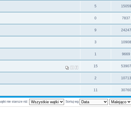
5
1505
0
7837
9
2424
3
1090
1
9669
15
5390
1
2
2
1071
11
3076
ątki nie starsze niż:
Sortuj wg