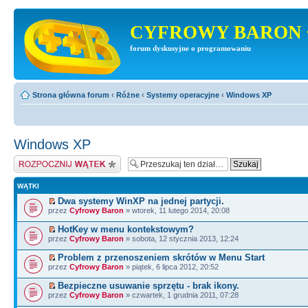
CYFROWY BARON 
forum dyskusyjne o programowaniu
Strona główna forum
‹
Różne
‹
Systemy operacyjne
‹
Windows XP
Windows XP
Napisz wątek
WĄTKI
Dwa systemy WinXP na jednej partycji.
przez
Cyfrowy Baron
» wtorek, 11 lutego 2014, 20:08
HotKey w menu kontekstowym?
przez
Cyfrowy Baron
» sobota, 12 stycznia 2013, 12:24
Problem z przenoszeniem skrótów w Menu Start
przez
Cyfrowy Baron
» piątek, 6 lipca 2012, 20:52
Bezpieczne usuwanie sprzętu - brak ikony.
przez
Cyfrowy Baron
» czwartek, 1 grudnia 2011, 07:28