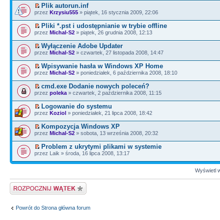
Plik autorun.inf
przez
Krzysiu555
» piątek, 16 stycznia 2009, 22:06
Pliki *.pst i udostępnianie w trybie offline
przez
Michal-S2
» piątek, 26 grudnia 2008, 12:13
Wyłączenie Adobe Updater
przez
Michal-S2
» czwartek, 27 listopada 2008, 14:47
Wpisywanie hasła w Windows XP Home
przez
Michal-S2
» poniedziałek, 6 października 2008, 18:10
cmd.exe Dodanie nowych poleceń?
przez
poleka
» czwartek, 2 października 2008, 11:15
Logowanie do systemu
przez
Koziol
» poniedziałek, 21 lipca 2008, 18:42
Kompozycja Windows XP
przez
Michal-S2
» sobota, 13 września 2008, 20:32
Problem z ukrytymi plikami w systemie
przez Laik » środa, 16 lipca 2008, 13:17
Wyświetl w
Napisz wątek
Powrót do Strona główna forum