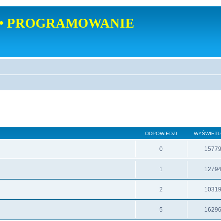
• PROGRAMOWANIE
ODPOWIEDZI
WYŚWIET
0
1577
1
1279
2
1031
5
1629