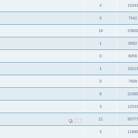
4
1534
0
7542
10
2390
1
8562
0
8056
1
1021
0
7609
8
2236
3
1253
21
5077
1
2
3
1168