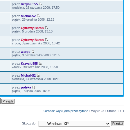
przez
Krzysiu555
9
niedziela, 25 stycznia 2009, 17:50
przez
Michal-S2
piątek, 26 grudnia 2008, 12:13
przez
Cyfrowy Baron
7
piątek, 5 grudnia 2008, 13:10
przez
Cyfrowy Baron
8
środa, 8 października 2008, 13:42
przez
wargo
piątek, 3 października 2008, 12:55
przez
Krzysiu555
7
wtorek, 30 września 2008, 16:50
przez
Michal-S2
3
niedziela, 14 września 2008, 10:19
przez
poleka
0
piątek, 18 lipca 2008, 16:06
Oznacz wątki jako przeczytane
• Wątki: 23 • Strona
1
z
1
Skocz do: