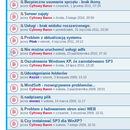
Bezpieczne usuwanie sprzętu - brak ikony.
przez
Cyfrowy Baron
» czwartek, 1 grudnia 2011, 07:28
Serwer zajęty
przez
Cyfrowy Baron
» środa, 3 lutego 2010, 20:59
Usługi - brak widoku rozszerzonego.
przez
Cyfrowy Baron
» poniedziałek, 31 stycznia 2011, 23:00
Problem z aktualizacją systemu
przez
Pitek
» wtorek, 4 stycznia 2011, 19:12
Nie można uruchomić usługi adfs
przez
Cyfrowy Baron
» sobota, 23 października 2010, 07:42
Oszukiwanie Windows XP, że zainstalowano SP3
przez
Cyfrowy Baron
» środa, 14 lipca 2010, 13:28
Udostępnianie folderów
przez
Koziol
» wtorek, 3 listopada 2009, 13:10
MindSoft - rozwiązywanie problemów...
przez
Cyfrowy Baron
» sobota, 3 października 2009, 18:01
nadpisany plik
przez
morarz
» sobota, 14 marca 2009, 11:17
Problem z ładowaniem stron sieci WEB
przez
Cyfrowy Baron
» czwartek, 3 września 2009, 10:31
Czy instalować SP3 dla WinXP?
przez
Cyfrowy Baron
» sobota, 7 lutego 2009, 10:31