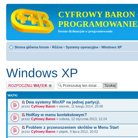
CYFROWY BARON 
PROGRAMOWANIE
forum dyskusyjne o programowaniu
Strona główna forum
‹
Różne
‹
Systemy operacyjne
‹
Windows XP
Windows XP
Napisz wątek
WĄTKI
Dwa systemy WinXP na jednej partycji.
przez
Cyfrowy Baron
» wtorek, 11 lutego 2014, 20:08
HotKey w menu kontekstowym?
przez
Cyfrowy Baron
» sobota, 12 stycznia 2013, 12:24
Problem z przenoszeniem skrótów w Menu Start
przez
Cyfrowy Baron
» piątek, 6 lipca 2012, 20:52