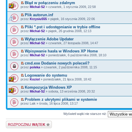
Błąd w połączeniu zdalnym
przez
Michal-S2
» czwartek, 1 stycznia 2009, 22:58
Plik autorun.inf
przez
Krzysiu555
» piątek, 16 stycznia 2009, 22:06
Pliki *.pst i udostępnianie w trybie offline
przez
Michal-S2
» piątek, 26 grudnia 2008, 12:13
Wyłączenie Adobe Updater
przez
Michal-S2
» czwartek, 27 listopada 2008, 14:47
Wpisywanie hasła w Windows XP Home
przez
Michal-S2
» poniedziałek, 6 października 2008, 18:10
cmd.exe Dodanie nowych poleceń?
przez
poleka
» czwartek, 2 października 2008, 11:15
Logowanie do systemu
przez
Koziol
» poniedziałek, 21 lipca 2008, 18:42
Kompozycja Windows XP
przez
Michal-S2
» sobota, 13 września 2008, 20:32
Problem z ukrytymi plikami w systemie
przez Laik » środa, 16 lipca 2008, 13:17
Wyświetl wątki nie starsze niż:
Napisz wątek