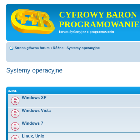
CYFROWY BARON 
PROGRAMOWANIE
forum dyskusyjne o programowaniu
Strona główna forum
‹
Różne
‹
Systemy operacyjne
Systemy operacyjne
DZIAŁ
Windows XP
Windows Vista
Windows 7
Linux, Unix