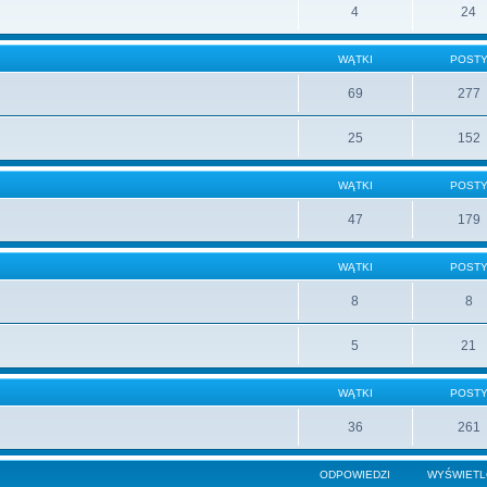
4
24
WĄTKI
POST
69
277
25
152
WĄTKI
POST
47
179
WĄTKI
POST
8
8
5
21
WĄTKI
POST
36
261
ODPOWIEDZI
WYŚWIET