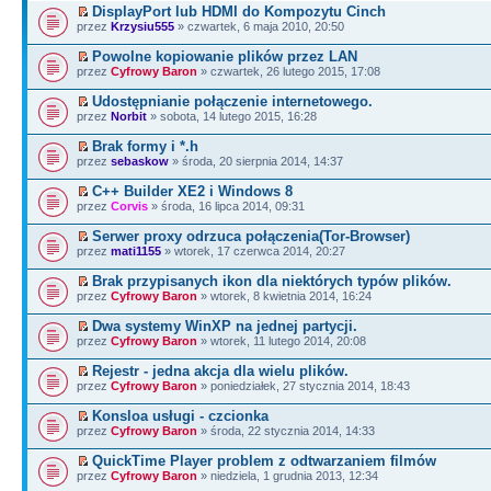
DisplayPort lub HDMI do Kompozytu Cinch
przez
Krzysiu555
» czwartek, 6 maja 2010, 20:50
Powolne kopiowanie plików przez LAN
przez
Cyfrowy Baron
» czwartek, 26 lutego 2015, 17:08
Udostępnianie połączenie internetowego.
przez
Norbit
» sobota, 14 lutego 2015, 16:28
Brak formy i *.h
przez
sebaskow
» środa, 20 sierpnia 2014, 14:37
C++ Builder XE2 i Windows 8
przez
Corvis
» środa, 16 lipca 2014, 09:31
Serwer proxy odrzuca połączenia(Tor-Browser)
przez
mati1155
» wtorek, 17 czerwca 2014, 20:27
Brak przypisanych ikon dla niektórych typów plików.
przez
Cyfrowy Baron
» wtorek, 8 kwietnia 2014, 16:24
Dwa systemy WinXP na jednej partycji.
przez
Cyfrowy Baron
» wtorek, 11 lutego 2014, 20:08
Rejestr - jedna akcja dla wielu plików.
przez
Cyfrowy Baron
» poniedziałek, 27 stycznia 2014, 18:43
Konsloa usługi - czcionka
przez
Cyfrowy Baron
» środa, 22 stycznia 2014, 14:33
QuickTime Player problem z odtwarzaniem filmów
przez
Cyfrowy Baron
» niedziela, 1 grudnia 2013, 12:34