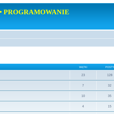
• PROGRAMOWANIE
WĄTKI
POST
23
128
7
32
10
35
4
15