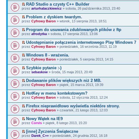
RAD Studio a czysty C++ Builder
przez
arturhalaczkiewicz
» sobota, 26 października 2013, 23:40
Problem z dyskiem twardym.
przez
Cyfrowy Baron
» wtorek, 13 sierpnia 2013, 18:51
Program do usuwania zdublowanych plików z ftp
przez
afrodytka
» sobota, 17 sierpnia 2013, 13:06
Udostępnianie połączenia internetowego Play Windows 7
przez
Cyfrowy Baron
» poniedziałek, 16 września 2013, 11:19
Windows 8 - wrażenia.
przez
Cyfrowy Baron
» poniedziałek, 5 sierpnia 2013, 14:15
Szybkie pytanie :-)
przez
sebaskow
» środa, 15 maja 2013, 20:49
Dodawanie plików większych niż 2 MB.
przez
Cyfrowy Baron
» piątek, 15 marca 2013, 19:39
HotKey w menu kontekstowym?
przez
Cyfrowy Baron
» sobota, 12 stycznia 2013, 12:24
Firefox nieprawidłowo wyświetla niektóre strony.
przez
Cyfrowy Baron
» czwartek, 21 lutego 2013, 12:03
Nowy Wątek na IE9
przez
Corvis
» piątek, 8 lutego 2013, 15:20
[inne] Życzenia Świąteczne
przez
Darek_C++
» poniedziałek, 24 grudnia 2012, 16:18