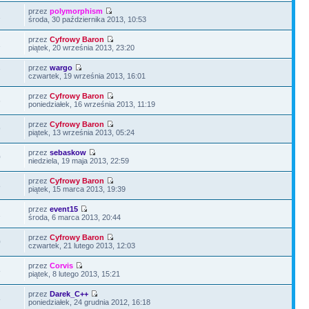
przez
polymorphism
1
środa, 30 października 2013, 10:53
przez
Cyfrowy Baron
1
piątek, 20 września 2013, 23:20
przez
wargo
7
czwartek, 19 września 2013, 16:01
przez
Cyfrowy Baron
6
poniedziałek, 16 września 2013, 11:19
przez
Cyfrowy Baron
9
piątek, 13 września 2013, 05:24
przez
sebaskow
0
niedziela, 19 maja 2013, 22:59
przez
Cyfrowy Baron
8
piątek, 15 marca 2013, 19:39
przez
event15
1
środa, 6 marca 2013, 20:44
przez
Cyfrowy Baron
0
czwartek, 21 lutego 2013, 12:03
przez
Corvis
8
piątek, 8 lutego 2013, 15:21
przez
Darek_C++
8
poniedziałek, 24 grudnia 2012, 16:18