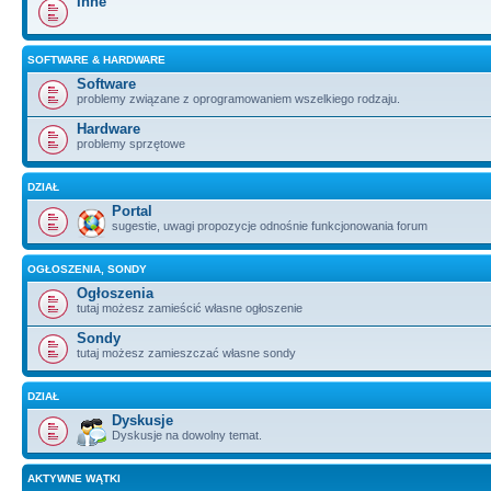
Inne
SOFTWARE & HARDWARE
Software
problemy związane z oprogramowaniem wszelkiego rodzaju.
Hardware
problemy sprzętowe
DZIAŁ
Portal
sugestie, uwagi propozycje odnośnie funkcjonowania forum
OGŁOSZENIA, SONDY
Ogłoszenia
tutaj możesz zamieścić własne ogłoszenie
Sondy
tutaj możesz zamieszczać własne sondy
DZIAŁ
Dyskusje
Dyskusje na dowolny temat.
AKTYWNE WĄTKI