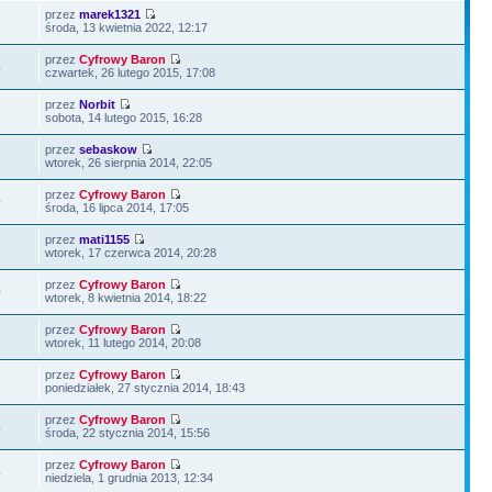
przez
marek1321
7
środa, 13 kwietnia 2022, 12:17
przez
Cyfrowy Baron
4
czwartek, 26 lutego 2015, 17:08
przez
Norbit
3
sobota, 14 lutego 2015, 16:28
przez
sebaskow
3
wtorek, 26 sierpnia 2014, 22:05
przez
Cyfrowy Baron
0
środa, 16 lipca 2014, 17:05
przez
mati1155
6
wtorek, 17 czerwca 2014, 20:28
przez
Cyfrowy Baron
0
wtorek, 8 kwietnia 2014, 18:22
przez
Cyfrowy Baron
9
wtorek, 11 lutego 2014, 20:08
przez
Cyfrowy Baron
5
poniedziałek, 27 stycznia 2014, 18:43
przez
Cyfrowy Baron
4
środa, 22 stycznia 2014, 15:56
przez
Cyfrowy Baron
4
niedziela, 1 grudnia 2013, 12:34