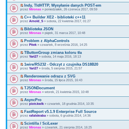
Indy, TIdHTTP, Wysyłanie danych POST-em
przez
Mironas
» poniedziałek, 26 czerwca 2017, 09:59
C++ Builder XE2 - biblioteki c++11
przez
Arnold_S
» sobota, 22 kwietnia 2017, 01:27
Biblioteka JSON
przez
Mironas
» piątek, 31 marca 2017, 10:48
Problem z AlphaControls
przez
Pitek
» czwartek, 8 września 2016, 14:25
TButtonGroup zmiana koloru tła
przez
Yari27
» sobota, 14 maja 2016, 18:13
1wire/RS232 - Odczyt z czujnika DS18B20
przez
Yari27
» środa, 5 sierpnia 2015, 21:57
Renderowanie odrazu z SVG
przez
Mironas
» środa, 15 lipca 2015, 16:43
TJSONDocument
przez
Mironas
» wtorek, 21 kwietnia 2015, 10:48
AsyncPro
przez
piotr.kwlk
» czwartek, 18 grudnia 2014, 10:35
FastReport v5.1.9 Enterprise Full Source
przez
rafalskraba
» sobota, 6 grudnia 2014, 14:36
Scintilla / SciLexer
przez
Mironas
» czwartek, 21 sierpnia 2014, 16:25