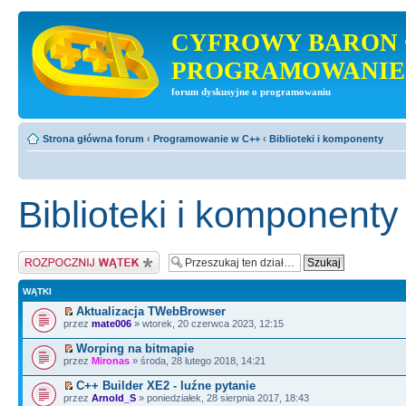
CYFROWY BARON 
PROGRAMOWANIE
forum dyskusyjne o programowaniu
Strona główna forum
‹
Programowanie w C++
‹
Biblioteki i komponenty
Biblioteki i komponenty
Napisz wątek
WĄTKI
Aktualizacja TWebBrowser
przez
mate006
» wtorek, 20 czerwca 2023, 12:15
Worping na bitmapie
przez
Mironas
» środa, 28 lutego 2018, 14:21
C++ Builder XE2 - luźne pytanie
przez
Arnold_S
» poniedziałek, 28 sierpnia 2017, 18:43