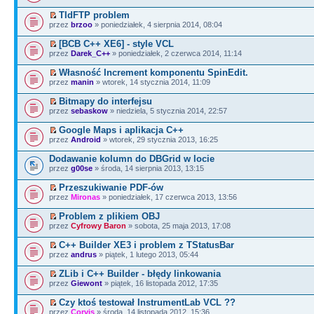
TIdFTP problem
przez
brzoo
» poniedziałek, 4 sierpnia 2014, 08:04
[BCB C++ XE6] - style VCL
przez
Darek_C++
» poniedziałek, 2 czerwca 2014, 11:14
Własność Increment komponentu SpinEdit.
przez
manin
» wtorek, 14 stycznia 2014, 11:09
Bitmapy do interfejsu
przez
sebaskow
» niedziela, 5 stycznia 2014, 22:57
Google Maps i aplikacja C++
przez
Android
» wtorek, 29 stycznia 2013, 16:25
Dodawanie kolumn do DBGrid w locie
przez
g00se
» środa, 14 sierpnia 2013, 13:15
Przeszukiwanie PDF-ów
przez
Mironas
» poniedziałek, 17 czerwca 2013, 13:56
Problem z plikiem OBJ
przez
Cyfrowy Baron
» sobota, 25 maja 2013, 17:08
C++ Builder XE3 i problem z TStatusBar
przez
andrus
» piątek, 1 lutego 2013, 05:44
ZLib i C++ Builder - błędy linkowania
przez
Giewont
» piątek, 16 listopada 2012, 17:35
Czy ktoś testował InstrumentLab VCL ??
przez
Corvis
» środa, 14 listopada 2012, 15:36