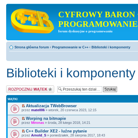
CYFROWY BARON 
PROGRAMOWANIE
forum dyskusyjne o programowaniu
Strona główna forum
‹
Programowanie w C++
‹
Biblioteki i komponenty
Biblioteki i komponenty
Napisz wątek
WĄTKI
Aktualizacja TWebBrowser
przez
mate006
» wtorek, 20 czerwca 2023, 12:15
Worping na bitmapie
przez
Mironas
» środa, 28 lutego 2018, 14:21
C++ Builder XE2 - luźne pytanie
przez
Arnold_S
» poniedziałek, 28 sierpnia 2017, 18:43