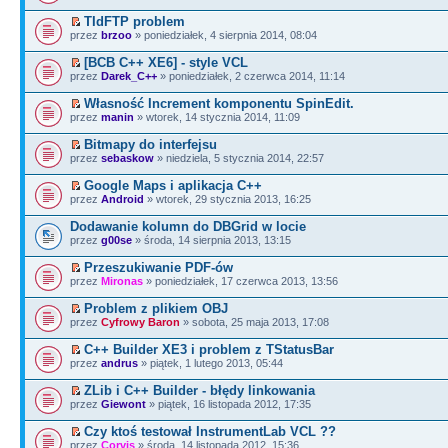
TIdFTP problem
przez
brzoo
» poniedziałek, 4 sierpnia 2014, 08:04
[BCB C++ XE6] - style VCL
przez
Darek_C++
» poniedziałek, 2 czerwca 2014, 11:14
Własność Increment komponentu SpinEdit.
przez
manin
» wtorek, 14 stycznia 2014, 11:09
Bitmapy do interfejsu
przez
sebaskow
» niedziela, 5 stycznia 2014, 22:57
Google Maps i aplikacja C++
przez
Android
» wtorek, 29 stycznia 2013, 16:25
Dodawanie kolumn do DBGrid w locie
przez
g00se
» środa, 14 sierpnia 2013, 13:15
Przeszukiwanie PDF-ów
przez
Mironas
» poniedziałek, 17 czerwca 2013, 13:56
Problem z plikiem OBJ
przez
Cyfrowy Baron
» sobota, 25 maja 2013, 17:08
C++ Builder XE3 i problem z TStatusBar
przez
andrus
» piątek, 1 lutego 2013, 05:44
ZLib i C++ Builder - błędy linkowania
przez
Giewont
» piątek, 16 listopada 2012, 17:35
Czy ktoś testował InstrumentLab VCL ??
przez
Corvis
» środa, 14 listopada 2012, 15:36