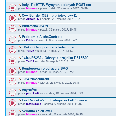
Indy, TIdHTTP, Wysyłanie danych POST-em
przez
Mironas
» poniedziałek, 26 czerwca 2017, 09:59
C++ Builder XE2 - biblioteki c++11
przez
Arnold_S
» sobota, 22 kwietnia 2017, 01:27
Biblioteka JSON
przez
Mironas
» piątek, 31 marca 2017, 10:48
Problem z AlphaControls
przez
Pitek
» czwartek, 8 września 2016, 14:25
TButtonGroup zmiana koloru tła
przez
Yari27
» sobota, 14 maja 2016, 18:13
1wire/RS232 - Odczyt z czujnika DS18B20
przez
Yari27
» środa, 5 sierpnia 2015, 21:57
Renderowanie odrazu z SVG
przez
Mironas
» środa, 15 lipca 2015, 16:43
TJSONDocument
przez
Mironas
» wtorek, 21 kwietnia 2015, 10:48
AsyncPro
przez
piotr.kwlk
» czwartek, 18 grudnia 2014, 10:35
FastReport v5.1.9 Enterprise Full Source
przez
rafalskraba
» sobota, 6 grudnia 2014, 14:36
Scintilla / SciLexer
przez
Mironas
» czwartek, 21 sierpnia 2014, 16:25