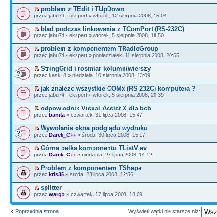
problem z TEdit i TUpDown
przez jabu74 - ekspert » wtorek, 12 sierpnia 2008, 15:04
blad podczas linkowania z TComPort (RS-232C)
przez jabu74 - ekspert » wtorek, 5 sierpnia 2008, 18:50
problem z komponentem TRadioGroup
przez jabu74 - ekspert » poniedziałek, 11 sierpnia 2008, 20:55
StringGrid i rosmiar kolumn/wierszy
przez kask18 » niedziela, 10 sierpnia 2008, 13:09
jak znalezc wszystkie COMx (RS 232C) komputera ?
przez jabu74 - ekspert » wtorek, 5 sierpnia 2008, 20:39
odpowiednik Visual Assist X dla bcb
przez
banita
» czwartek, 31 lipca 2008, 15:47
Wywolanie okna podglądu wydruku
przez
Darek_C++
» środa, 30 lipca 2008, 15:17
Górna belka komponentu TListViev
przez
Darek_C++
» niedziela, 27 lipca 2008, 14:12
Problem z komponentem TShape
przez
kris35
» środa, 23 lipca 2008, 12:56
splitter
przez
wargo
» czwartek, 17 lipca 2008, 18:09
Poprzednia strona
Wyświetl wątki nie starsze niż: