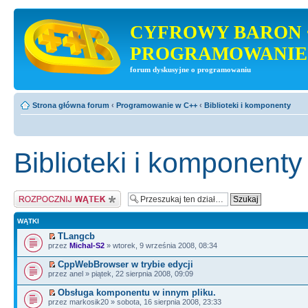
CYFROWY BARON 
PROGRAMOWANIE
forum dyskusyjne o programowaniu
Strona główna forum
‹
Programowanie w C++
‹
Biblioteki i komponenty
Biblioteki i komponenty
Napisz wątek
WĄTKI
TLangcb
przez
Michal-S2
» wtorek, 9 września 2008, 08:34
CppWebBrowser w trybie edycji
przez anel » piątek, 22 sierpnia 2008, 09:09
Obsługa komponentu w innym pliku.
przez markosik20 » sobota, 16 sierpnia 2008, 23:33