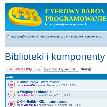
CYFROWY BARON 
PROGRAMOWANIE
forum dyskusyjne o programowaniu
Strona główna forum
‹
Programowanie w C++
‹
Biblioteki i komponenty
Biblioteki i komponenty
Napisz wątek
WĄTKI
Aktualizacja TWebBrowser
przez
mate006
» wtorek, 20 czerwca 2023, 12:15
Worping na bitmapie
przez
Mironas
» środa, 28 lutego 2018, 14:21
C++ Builder XE2 - luźne pytanie
przez
Arnold_S
» poniedziałek, 28 sierpnia 2017, 18:43