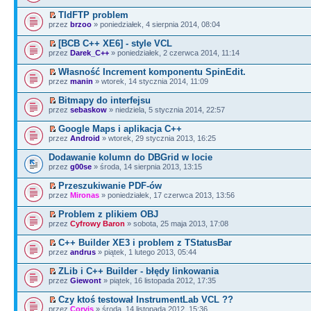
TIdFTP problem
przez
brzoo
» poniedziałek, 4 sierpnia 2014, 08:04
[BCB C++ XE6] - style VCL
przez
Darek_C++
» poniedziałek, 2 czerwca 2014, 11:14
Własność Increment komponentu SpinEdit.
przez
manin
» wtorek, 14 stycznia 2014, 11:09
Bitmapy do interfejsu
przez
sebaskow
» niedziela, 5 stycznia 2014, 22:57
Google Maps i aplikacja C++
przez
Android
» wtorek, 29 stycznia 2013, 16:25
Dodawanie kolumn do DBGrid w locie
przez
g00se
» środa, 14 sierpnia 2013, 13:15
Przeszukiwanie PDF-ów
przez
Mironas
» poniedziałek, 17 czerwca 2013, 13:56
Problem z plikiem OBJ
przez
Cyfrowy Baron
» sobota, 25 maja 2013, 17:08
C++ Builder XE3 i problem z TStatusBar
przez
andrus
» piątek, 1 lutego 2013, 05:44
ZLib i C++ Builder - błędy linkowania
przez
Giewont
» piątek, 16 listopada 2012, 17:35
Czy ktoś testował InstrumentLab VCL ??
przez
Corvis
» środa, 14 listopada 2012, 15:36