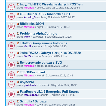
Indy, TIdHTTP, Wysyłanie danych POST-em
przez
Mironas
» poniedziałek, 26 czerwca 2017, 09:59
C++ Builder XE2 - biblioteki c++11
przez
Arnold_S
» sobota, 22 kwietnia 2017, 01:27
Biblioteka JSON
przez
Mironas
» piątek, 31 marca 2017, 10:48
Problem z AlphaControls
przez
Pitek
» czwartek, 8 września 2016, 14:25
TButtonGroup zmiana koloru tła
przez
Yari27
» sobota, 14 maja 2016, 18:13
1wire/RS232 - Odczyt z czujnika DS18B20
przez
Yari27
» środa, 5 sierpnia 2015, 21:57
Renderowanie odrazu z SVG
przez
Mironas
» środa, 15 lipca 2015, 16:43
TJSONDocument
przez
Mironas
» wtorek, 21 kwietnia 2015, 10:48
AsyncPro
przez
piotr.kwlk
» czwartek, 18 grudnia 2014, 10:35
FastReport v5.1.9 Enterprise Full Source
przez
rafalskraba
» sobota, 6 grudnia 2014, 14:36
Scintilla / SciLexer
przez
Mironas
» czwartek, 21 sierpnia 2014, 16:25