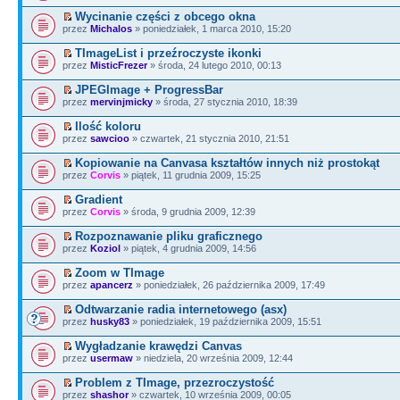
Wycinanie części z obcego okna
przez
Michalos
» poniedziałek, 1 marca 2010, 15:20
TImageList i przeźroczyste ikonki
przez
MisticFrezer
» środa, 24 lutego 2010, 00:13
JPEGImage + ProgressBar
przez
mervinjmicky
» środa, 27 stycznia 2010, 18:39
Ilość koloru
przez
sawcioo
» czwartek, 21 stycznia 2010, 21:51
Kopiowanie na Canvasa kształtów innych niż prostokąt
przez
Corvis
» piątek, 11 grudnia 2009, 15:25
Gradient
przez
Corvis
» środa, 9 grudnia 2009, 12:39
Rozpoznawanie pliku graficznego
przez
Koziol
» piątek, 4 grudnia 2009, 14:56
Zoom w TImage
przez
apancerz
» poniedziałek, 26 października 2009, 17:49
Odtwarzanie radia internetowego (asx)
przez
husky83
» poniedziałek, 19 października 2009, 15:51
Wygładzanie krawędzi Canvas
przez
usermaw
» niedziela, 20 września 2009, 12:44
Problem z TImage, przezroczystość
przez
shashor
» czwartek, 10 września 2009, 00:05