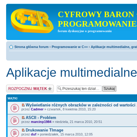
CYFROWY BARON 
PROGRAMOWANIE
forum dyskusyjne o programowaniu
Strona główna forum
‹
Programowanie w C++
‹
Aplikacje multimedialne, gra
Aplikacje multimedialne
Napisz wątek
WĄTKI
Wyświetlanie różnych obrazków w zależności od wartości
przez
Cadmer
» czwartek, 8 kwietnia 2010, 15:20
ASCII - Problem
przez
marcinp1984
» niedziela, 21 marca 2010, 20:51
Drukowanie TImage
przez
duf
» poniedziałek, 15 marca 2010, 12:05