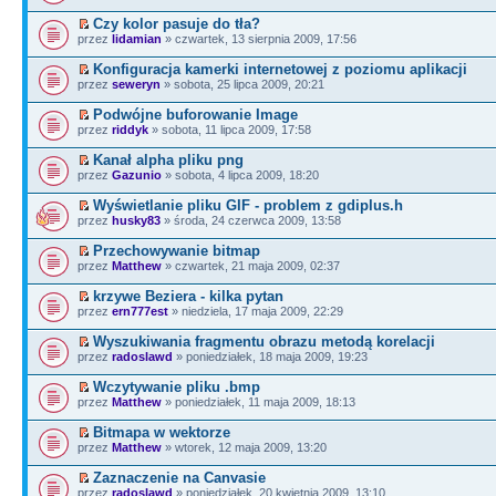
Czy kolor pasuje do tła?
przez
lidamian
» czwartek, 13 sierpnia 2009, 17:56
Konfiguracja kamerki internetowej z poziomu aplikacji
przez
seweryn
» sobota, 25 lipca 2009, 20:21
Podwójne buforowanie Image
przez
riddyk
» sobota, 11 lipca 2009, 17:58
Kanał alpha pliku png
przez
Gazunio
» sobota, 4 lipca 2009, 18:20
Wyświetlanie pliku GIF - problem z gdiplus.h
przez
husky83
» środa, 24 czerwca 2009, 13:58
Przechowywanie bitmap
przez
Matthew
» czwartek, 21 maja 2009, 02:37
krzywe Beziera - kilka pytan
przez
ern777est
» niedziela, 17 maja 2009, 22:29
Wyszukiwania fragmentu obrazu metodą korelacji
przez
radoslawd
» poniedziałek, 18 maja 2009, 19:23
Wczytywanie pliku .bmp
przez
Matthew
» poniedziałek, 11 maja 2009, 18:13
Bitmapa w wektorze
przez
Matthew
» wtorek, 12 maja 2009, 13:20
Zaznaczenie na Canvasie
przez
radoslawd
» poniedziałek, 20 kwietnia 2009, 13:10