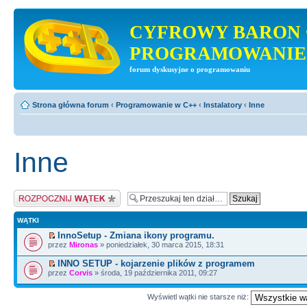
CYFROWY BARON 
PROGRAMOWANIE
forum dyskusyjne o programowaniu
Strona główna forum
‹
Programowanie w C++
‹
Instalatory
‹
Inne
Inne
Napisz wątek
WĄTKI
InnoSetup - Zmiana ikony programu.
przez
Mironas
» poniedziałek, 30 marca 2015, 18:31
INNO SETUP - kojarzenie plików z programem
przez
Corvis
» środa, 19 października 2011, 09:27
Wyświetl wątki nie starsze niż: