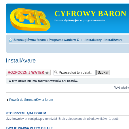
CYFROWY BARON 
forum dyskusyjne o programowaniu
Strona główna forum
‹
Programowanie w C++
‹
Instalatory
‹
InstallAvare
InstallAvare
Napisz wątek
W tym dziale nie ma żadnych wątków ani postów.
Wyświetl w
Powrót do Strona główna forum
KTO PRZEGLĄDA FORUM
Użytkownicy przeglądający ten dział: Brak zalogowanych użytkowników i 1 gość
TWOJE PRAWA W TYM DZIALE