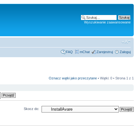
Wyszukiwanie zaawansowane
FAQ
mChat
Zarejestruj
Zaloguj
Oznacz wątki jako przeczytane
• Wątki: 0 • Strona
1
z
1
Skocz do: