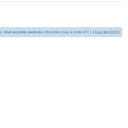
a
•
Usuń wszystkie ciasteczka
• Wszystkie czasy w strefie UTC + 1 [
czas letni (DST)
]