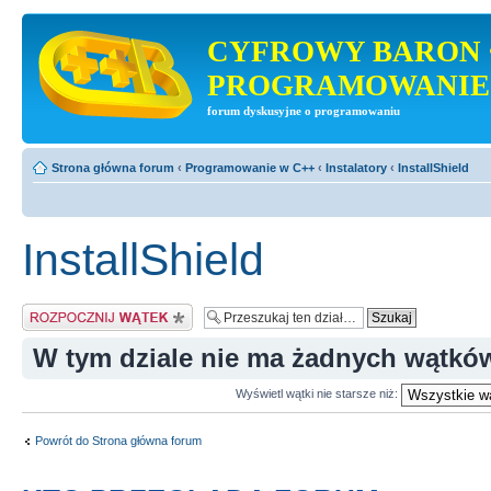
CYFROWY BARON 
PROGRAMOWANIE
forum dyskusyjne o programowaniu
Strona główna forum
‹
Programowanie w C++
‹
Instalatory
‹
InstallShield
InstallShield
Napisz wątek
W tym dziale nie ma żadnych wątkó
Wyświetl wątki nie starsze niż:
Powrót do Strona główna forum