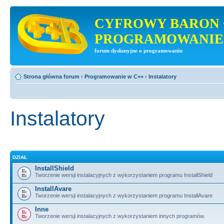
CYFROWY BARON 
PROGRAMOWANIE
forum dyskusyjne o programowaniu
Strona główna forum
‹
Programowanie w C++
‹
Instalatory
Instalatory
DZIAŁ
InstallShield
Tworzenie wersji instalacyjnych z wykorzystaniem programu InstallShield
InstallAvare
Tworzenie wersji instalacyjnych z wykorzystaniem programu InstallAvare
Inne
Tworzenie wersji instalacyjnych z wykorzystaniem innych programów.