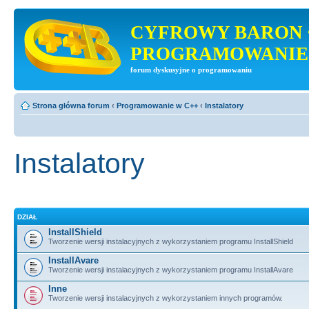
CYFROWY BARON 
PROGRAMOWANIE
forum dyskusyjne o programowaniu
Strona główna forum
‹
Programowanie w C++
‹
Instalatory
Instalatory
DZIAŁ
InstallShield
Tworzenie wersji instalacyjnych z wykorzystaniem programu InstallShield
InstallAvare
Tworzenie wersji instalacyjnych z wykorzystaniem programu InstallAvare
Inne
Tworzenie wersji instalacyjnych z wykorzystaniem innych programów.