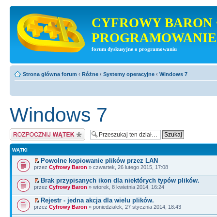
CYFROWY BARON 
PROGRAMOWANIE
forum dyskusyjne o programowaniu
Strona główna forum
‹
Różne
‹
Systemy operacyjne
‹
Windows 7
Windows 7
Napisz wątek
WĄTKI
Powolne kopiowanie plików przez LAN
przez
Cyfrowy Baron
» czwartek, 26 lutego 2015, 17:08
Brak przypisanych ikon dla niektórych typów plików.
przez
Cyfrowy Baron
» wtorek, 8 kwietnia 2014, 16:24
Rejestr - jedna akcja dla wielu plików.
przez
Cyfrowy Baron
» poniedziałek, 27 stycznia 2014, 18:43