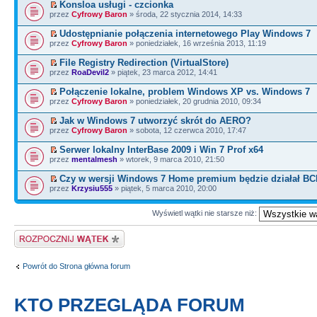
Konsloa usługi - czcionka
przez
Cyfrowy Baron
» środa, 22 stycznia 2014, 14:33
Udostępnianie połączenia internetowego Play Windows 7
przez
Cyfrowy Baron
» poniedziałek, 16 września 2013, 11:19
File Registry Redirection (VirtualStore)
przez
RoaDevil2
» piątek, 23 marca 2012, 14:41
Połączenie lokalne, problem Windows XP vs. Windows 7
przez
Cyfrowy Baron
» poniedziałek, 20 grudnia 2010, 09:34
Jak w Windows 7 utworzyć skrót do AERO?
przez
Cyfrowy Baron
» sobota, 12 czerwca 2010, 17:47
Serwer lokalny InterBase 2009 i Win 7 Prof x64
przez
mentalmesh
» wtorek, 9 marca 2010, 21:50
Czy w wersji Windows 7 Home premium będzie działał BC
przez
Krzysiu555
» piątek, 5 marca 2010, 20:00
Wyświetl wątki nie starsze niż:
Napisz wątek
Powrót do Strona główna forum
KTO PRZEGLĄDA FORUM