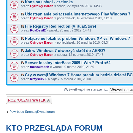
Konsloa usługi - czcionka
przez
Cyfrowy Baron
» środa, 22 stycznia 2014, 14:33
Udostępnianie połączenia internetowego Play Windows 7
przez
Cyfrowy Baron
» poniedziałek, 16 września 2013, 11:19
File Registry Redirection (VirtualStore)
przez
RoaDevil2
» piątek, 23 marca 2012, 14:41
Połączenie lokalne, problem Windows XP vs. Windows 7
przez
Cyfrowy Baron
» poniedziałek, 20 grudnia 2010, 09:34
Jak w Windows 7 utworzyć skrót do AERO?
przez
Cyfrowy Baron
» sobota, 12 czerwca 2010, 17:47
Serwer lokalny InterBase 2009 i Win 7 Prof x64
przez
mentalmesh
» wtorek, 9 marca 2010, 21:50
Czy w wersji Windows 7 Home premium będzie działał BC
przez
Krzysiu555
» piątek, 5 marca 2010, 20:00
Wyświetl wątki nie starsze niż:
Napisz wątek
Powrót do Strona główna forum
KTO PRZEGLĄDA FORUM