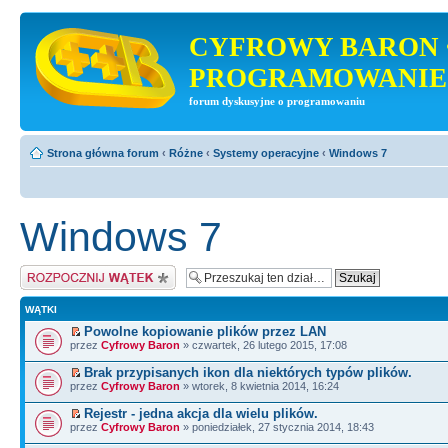
CYFROWY BARON 
PROGRAMOWANIE
forum dyskusyjne o programowaniu
Strona główna forum
‹
Różne
‹
Systemy operacyjne
‹
Windows 7
Windows 7
Napisz wątek
WĄTKI
Powolne kopiowanie plików przez LAN
przez
Cyfrowy Baron
» czwartek, 26 lutego 2015, 17:08
Brak przypisanych ikon dla niektórych typów plików.
przez
Cyfrowy Baron
» wtorek, 8 kwietnia 2014, 16:24
Rejestr - jedna akcja dla wielu plików.
przez
Cyfrowy Baron
» poniedziałek, 27 stycznia 2014, 18:43