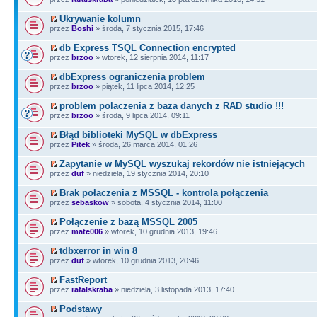
Ukrywanie kolumn
przez
Boshi
» środa, 7 stycznia 2015, 17:46
db Express TSQL Connection encrypted
przez
brzoo
» wtorek, 12 sierpnia 2014, 11:17
dbExpress ograniczenia problem
przez
brzoo
» piątek, 11 lipca 2014, 12:25
problem polaczenia z baza danych z RAD studio !!!
przez
brzoo
» środa, 9 lipca 2014, 09:11
Błąd biblioteki MySQL w dbExpress
przez
Pitek
» środa, 26 marca 2014, 01:26
Zapytanie w MySQL wyszukaj rekordów nie istniejących
przez
duf
» niedziela, 19 stycznia 2014, 20:10
Brak połaczenia z MSSQL - kontrola połączenia
przez
sebaskow
» sobota, 4 stycznia 2014, 11:00
Połączenie z bazą MSSQL 2005
przez
mate006
» wtorek, 10 grudnia 2013, 19:46
tdbxerror in win 8
przez
duf
» wtorek, 10 grudnia 2013, 20:46
FastReport
przez
rafalskraba
» niedziela, 3 listopada 2013, 17:40
Podstawy