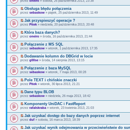
przez
oneiro
» sobota, 26 października 2013, 23:38
Obsługa błędu połączenia
przez
sebaskow
» piątek, 25 października 2013, 11:49
Jak przyspieszyć operacje ?
przez
Pitek
» niedziela, 20 października 2013, 20:48
Która baza danych?
przez
oneiro
» środa, 16 października 2013, 21:44
Połączenie z MS SQL
przez
sebaskow
» wtorek, 1 października 2013, 17:35
Dodawanie kolumn do DBGrid w locie
przez
g00se
» środa, 14 sierpnia 2013, 13:15
Połączenie z baza MySQL
przez
sebaskow
» wtorek, 7 maja 2013, 00:28
Pole TEXT i chińskie znaczki
przez
Pitek
» wtorek, 30 lipca 2013, 21:21
Dane typu BLOB
przez
sebaskow
» niedziela, 26 maja 2013, 18:42
Komponenty UniDAC i FastReport
przez
rafalskraba
» wtorek, 23 kwietnia 2013, 21:03
Jak uzyskać dostęp do bazy danych poprzez internet
przez
duf
» sobota, 16 marca 2013, 18:39
Jak uzyskać wynik odejmowania w przeciwieństwie do su