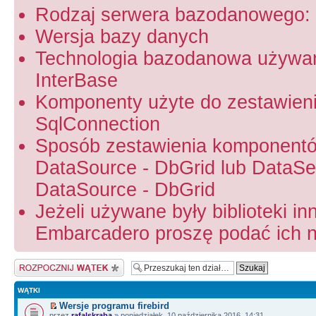
Rodzaj serwera bazodanowego: 
Wersja bazy danych
Technologia bazodanowa używa
InterBase
Komponenty użyte do zestawien
SqlConnection
Sposób zestawienia komponentó
DataSource - DbGrid lub DataSet
DataSource - DbGrid
Jeżeli używane były biblioteki in
Embarcadero proszę podać ich na
Napisz wątek
WĄTKI
Wersje programu firebird
przez
rafalskraba
» poniedziałek, 10 października 2016, 14:31