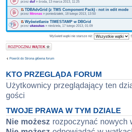
przez
duf
» środa, 13 marca 2013, 11:25
TDBAdvGrid (z TMS Component Pack) - not in edit mode
przez
Mironas
» poniedziałek, 18 lutego 2013, 13:50
Wyświetlanie TIMESTAMP w DBGrid
przez
ukasukas
» niedziela, 17 lutego 2013, 01:09
Wyświetl wątki nie starsze niż:
Napisz wątek
Powrót do Strona główna forum
KTO PRZEGLĄDA FORUM
Użytkownicy przeglądający ten dzi
gości
TWOJE PRAWA W TYM DZIALE
Nie możesz
rozpoczynać nowych 
Nie możesz
odpowiadać w wątkac