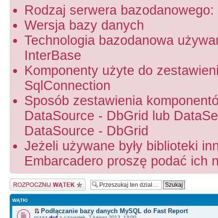
Rodzaj serwera bazodanowego: 
Wersja bazy danych
Technologia bazodanowa używa
InterBase
Komponenty użyte do zestawien
SqlConnection
Sposób zestawienia komponentó
DataSource - DbGrid lub DataSet
DataSource - DbGrid
Jeżeli używane były biblioteki in
Embarcadero proszę podać ich na
Napisz wątek
WĄTKI
Podłączanie bazy danych MySQL do Fast Report
przez
duf
» czwartek, 7 lutego 2013, 13:00