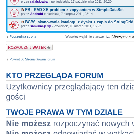
przez
rafalskraba
» poniedziałek, 17 października 2011, 20:20
FB i RAD XE problem z zapytaniem w SimpleDataSet
przez
Android
» niedziela, 7 sierpnia 2011, 23:14
BCB6, skanowanie katalogu z dysku + zapis do StringGrid
przez
samurai-jerry
» czwartek, 10 marca 2011, 15:22
Poprzednia strona
Wyświetl wątki nie starsze niż:
Napisz wątek
Powrót do Strona główna forum
KTO PRZEGLĄDA FORUM
Użytkownicy przeglądający ten dzi
gości
TWOJE PRAWA W TYM DZIALE
Nie możesz
rozpoczynać nowych 
Nie możesz
odpowiadać w wątkac