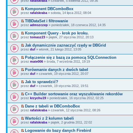
przez
rafalskraba
» czwartek, 5 kwietnia 2012, 09:36
Komponent DBComboBox
przez
rafalskraba
» sobota, 14 lipca 2012, 08:04
TIBDataSet i filtrowanie
przez
admszczep
» poniedziałek, 18 czerwca 2012, 14:35
Komponent Query - krok po kroku.
przez
tomasz23
» piątek, 27 stycznia 2012, 20:13
Jak dynamicznie zaznaczyć rzędy w DBGrid
przez
duf
» wtorek, 21 lutego 2012, 13:05
Połączenie się z bazą za pomocą SQLConnection
przez
mate006
» środa, 7 września 2011, 19:19
Porównanie danych z dwóch tabel
przez
duf
» czwartek, 19 stycznia 2012, 20:07
Jak to sprawdzić?
przez
duf
» czwartek, 19 stycznia 2012, 19:51
C++ Builder sortowanie oraz wyszukiwanie rekordów
przez
krzychu19
» poniedziałek, 16 stycznia 2012, 02:25
Dane z tabeli w DBComboBox
przez
rafalskraba
» czwartek, 12 stycznia 2012, 08:26
Wartości z 2 kolumn tabeli
przez
rafalskraba
» piątek, 2 grudnia 2011, 22:02
Logowanie do bazy danych Firebird