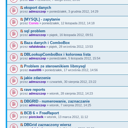
eksport danych
przez
admszczep
» poniedziałek, 3 grudnia 2012, 14:29
[MYSQL] - zapytanie
przez
Corvis
» poniedziałek, 12 listopada 2012, 14:18
sql problem
przez
admszczep
» piątek, 16 listopada 2012, 09:51
Baza danych i ComboBox
przez
rafalskraba
» piątek, 28 września 2012, 13:53
DBLookupComboBox i kolorowa lista
przez
admszczep
» poniedziałek, 5 listopada 2012, 15:54
Problem ze sterownikiem libmysql
przez
mate006
» poniedziałek, 17 września 2012, 14:56
jakie zdarzenie
przez
admszczep
» czwartek, 30 sierpnia 2012, 23:22
rave reports
przez
admszczep
» wtorek, 28 sierpnia 2012, 14:23
DBGRID - numerowanie, zaznaczanie
przez
admszczep
» wtorek, 7 sierpnia 2012, 14:25
BCB 6 + FreeReport
przez
piotr.kwlk
» wtorek, 13 marca 2012, 11:12
DBGrid zaznaczony wiersz