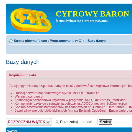
CYFROWY BARON 
forum dyskusyjne o programowaniu
Strona główna forum
‹
Programowanie w C++
‹
Bazy danych
Bazy danych
Regulamin działu
Zadając pytania dotyczące baz danych należy podawać szczegółowe informacje o bazie
Rodzaj serwera bazodanowego: MySql, MSSQL, Oracle itp.
Wersja bazy danych
Technologia bazodanowa używana w programie: ADO, DbExpress, InterBase
Komponenty użyte do zestawienia połączenia: ADOConnection, SqlConnection
Sposób zestawienia komponentów bazodanowych np. DataSet - DataSource - DbGri
Jeżeli używane były biblioteki innych firm niż Borland, CodeGeer i Embarcadero p
Napisz wątek
WĄTKI