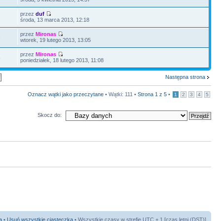
przez
duf
2
środa, 13 marca 2013, 12:18
przez
Mironas
3
wtorek, 19 lutego 2013, 13:05
przez
Mironas
8
poniedziałek, 18 lutego 2013, 11:08
Następna strona
Oznacz wątki jako przeczytane
• Wątki: 111 •
Strona
1
z
5
•
1
2
3
4
5
Skocz do:
a
•
Usuń wszystkie ciasteczka
• Wszystkie czasy w strefie UTC + 1 [
czas letni (DST)
]