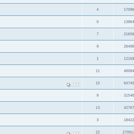
4
1709
0
1396
7
2165
9
2649
1
1216
11
4608
15
6474
1
2
9
3154
13
4276
3
1842
22
27091
1
2