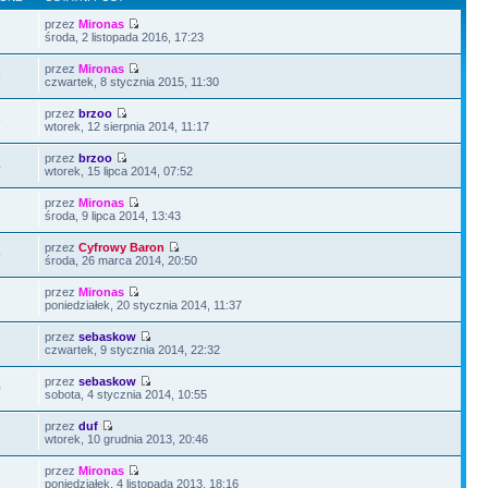
przez
Mironas
2
środa, 2 listopada 2016, 17:23
przez
Mironas
6
czwartek, 8 stycznia 2015, 11:30
przez
brzoo
9
wtorek, 12 sierpnia 2014, 11:17
przez
brzoo
4
wtorek, 15 lipca 2014, 07:52
przez
Mironas
2
środa, 9 lipca 2014, 13:43
przez
Cyfrowy Baron
9
środa, 26 marca 2014, 20:50
przez
Mironas
2
poniedziałek, 20 stycznia 2014, 11:37
przez
sebaskow
1
czwartek, 9 stycznia 2014, 22:32
przez
sebaskow
0
sobota, 4 stycznia 2014, 10:55
przez
duf
7
wtorek, 10 grudnia 2013, 20:46
przez
Mironas
2
poniedziałek, 4 listopada 2013, 18:16