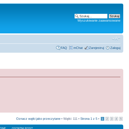
Wyszukiwanie zaawansowane
FAQ
mChat
Zarejestruj
Zaloguj
Oznacz wątki jako przeczytane
• Wątki: 111 •
Strona
1
z
5
•
1
2
3
4
5
LONE
OSTATNI POST