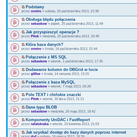
Podstawy
przez
oneiro
» sobota, 26 października 2013, 23:38
Obsługa błędu połączenia
przez
sebaskow
» piątek, 25 października 2013, 11:49
Jak przyspieszyć operacje ?
przez
Pitek
» niedziela, 20 października 2013, 20:48
Która baza danych?
przez
oneiro
» środa, 16 października 2013, 21:44
Połączenie z MS SQL
przez
sebaskow
» wtorek, 1 października 2013, 17:35
Dodawanie kolumn do DBGrid w locie
przez
g00se
» środa, 14 sierpnia 2013, 13:15
Połączenie z baza MySQL
przez
sebaskow
» wtorek, 7 maja 2013, 00:28
Pole TEXT i chińskie znaczki
przez
Pitek
» wtorek, 30 lipca 2013, 21:21
Dane typu BLOB
przez
sebaskow
» niedziela, 26 maja 2013, 18:42
Komponenty UniDAC i FastReport
przez
rafalskraba
» wtorek, 23 kwietnia 2013, 21:03
Jak uzyskać dostęp do bazy danych poprzez internet
przez
duf
» sobota, 16 marca 2013, 18:39