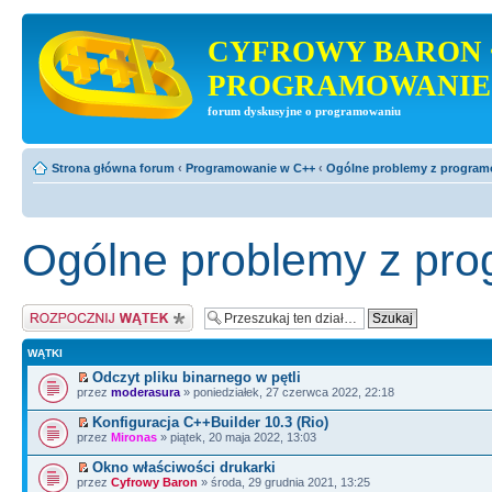
CYFROWY BARON 
PROGRAMOWANIE
forum dyskusyjne o programowaniu
Strona główna forum
‹
Programowanie w C++
‹
Ogólne problemy z progra
Ogólne problemy z pr
Napisz wątek
WĄTKI
Odczyt pliku binarnego w pętli
przez
moderasura
» poniedziałek, 27 czerwca 2022, 22:18
Konfiguracja C++Builder 10.3 (Rio)
przez
Mironas
» piątek, 20 maja 2022, 13:03
Okno właściwości drukarki
przez
Cyfrowy Baron
» środa, 29 grudnia 2021, 13:25