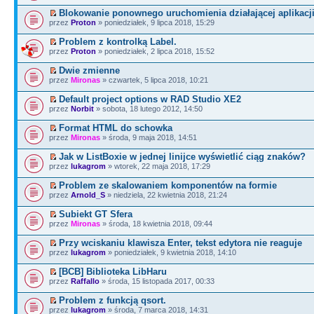
Blokowanie ponownego uruchomienia działającej aplikacji
przez
Proton
» poniedziałek, 9 lipca 2018, 15:29
Problem z kontrolką Label.
przez
Proton
» poniedziałek, 2 lipca 2018, 15:52
Dwie zmienne
przez
Mironas
» czwartek, 5 lipca 2018, 10:21
Default project options w RAD Studio XE2
przez
Norbit
» sobota, 18 lutego 2012, 14:50
Format HTML do schowka
przez
Mironas
» środa, 9 maja 2018, 14:51
Jak w ListBoxie w jednej linijce wyświetlić ciąg znaków?
przez
lukagrom
» wtorek, 22 maja 2018, 17:29
Problem ze skalowaniem komponentów na formie
przez
Arnold_S
» niedziela, 22 kwietnia 2018, 21:24
Subiekt GT Sfera
przez
Mironas
» środa, 18 kwietnia 2018, 09:44
Przy wciskaniu klawisza Enter, tekst edytora nie reaguje
przez
lukagrom
» poniedziałek, 9 kwietnia 2018, 14:10
[BCB] Biblioteka LibHaru
przez
Raffallo
» środa, 15 listopada 2017, 00:33
Problem z funkcją qsort.
przez
lukagrom
» środa, 7 marca 2018, 14:31