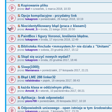
Kopiowanie pliku
przez
duf
» czwartek, 1 marca 2018, 10:33
Opcje kompilacyjne - przydatny link
przez
lukagrom
» poniedziałek, 26 lutego 2018, 10:19
Niezidentyfikowany błąd (praca z klasami)
przez
Arnold_S
» środa, 21 lutego 2018, 20:50
PaintBox i figury Voronoi, kreślenie błędne.
przez
lukagrom
» środa, 17 stycznia 2018, 12:49
Biblioteka #include <mmsystem.h> nie działa z "Unitami"
przez
lukagrom
» sobota, 23 grudnia 2017, 15:12
Skąd się uczyć nowych wydań?
przez
lukagrom
» środa, 20 grudnia 2017, 18:46
Sleep(1000);
przez
Manianass
» poniedziałek, 27 listopada 2017, 21:21
Błąd LME 288 linker32
przez
rafalskraba
» piątek, 18 sierpnia 2017, 08:43
każda klasa w oddzielnym pliku...
przez
Arnold_S
» wtorek, 10 października 2017, 00:21
Aplikacja - brak odpowiedzi
przez
pioro700
» poniedziałek, 20 listopada 2017, 10:18
Odpowiednik unixowego - open istnieje w tym środowisk
przez
lukagrom
» wtorek, 7 listopada 2017, 23:29