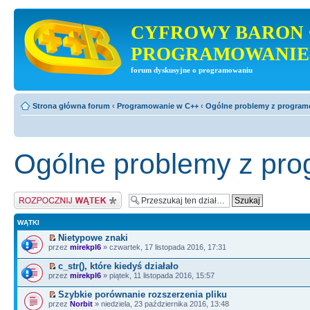
CYFROWY BARON 
PROGRAMOWANIE
forum dyskusyjne o programowaniu
Strona główna forum
‹
Programowanie w C++
‹
Ogólne problemy z progra
Ogólne problemy z pr
Napisz wątek
WĄTKI
Nietypowe znaki
przez
mirekpl6
» czwartek, 17 listopada 2016, 17:31
c_str(), które kiedyś działało
przez
mirekpl6
» piątek, 11 listopada 2016, 15:57
Szybkie porównanie rozszerzenia pliku
przez
Norbit
» niedziela, 23 października 2016, 13:48