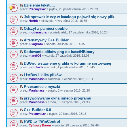
Dzielenie tekstu...
przez
Przemyslav
» piątek, 28 października 2016, 21:23
Jak sprawdzić czy w katalogu pojawił się nowy plik.
przez
Norbit
» niedziela, 4 września 2016, 16:55
Odczyt z pamieci double
przez
moderasura
» poniedziałek, 17 października 2016, 16:28
Alternatywny C++ Builder
przez
lukagrom
» sobota, 30 lipca 2016, 14:35
Kodowanie plików png do base64Binary
przez
mate006
» wtorek, 27 września 2016, 12:08
DBGrid wstawienie grafiki w kolumnie sortowanej
przez
piotr.kwlk
» wtorek, 4 października 2016, 10:45
ListBox i kilka plików
przez
Manianass
» niedziela, 4 września 2016, 19:11
Przesuniecie myszki
przez
Manianass
» piątek, 2 września 2016, 22:20
przywoływanie okna innego programu
przez
Manianass
» środa, 31 sierpnia 2016, 21:33
C++ Builder 6.0
przez
Przemyslav
» piątek, 29 lipca 2016, 23:15
HWD to TWinControl
przez
Cyfrowy Baron
» sobota, 29 czerwca 2013, 09:46