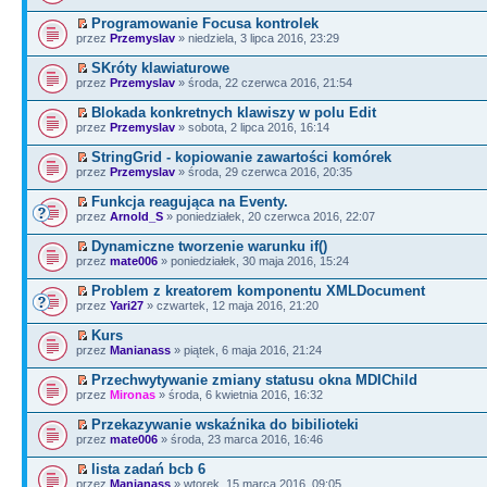
Programowanie Focusa kontrolek
przez
Przemyslav
» niedziela, 3 lipca 2016, 23:29
SKróty klawiaturowe
przez
Przemyslav
» środa, 22 czerwca 2016, 21:54
Blokada konkretnych klawiszy w polu Edit
przez
Przemyslav
» sobota, 2 lipca 2016, 16:14
StringGrid - kopiowanie zawartości komórek
przez
Przemyslav
» środa, 29 czerwca 2016, 20:35
Funkcja reagująca na Eventy.
przez
Arnold_S
» poniedziałek, 20 czerwca 2016, 22:07
Dynamiczne tworzenie warunku if()
przez
mate006
» poniedziałek, 30 maja 2016, 15:24
Problem z kreatorem komponentu XMLDocument
przez
Yari27
» czwartek, 12 maja 2016, 21:20
Kurs
przez
Manianass
» piątek, 6 maja 2016, 21:24
Przechwytywanie zmiany statusu okna MDIChild
przez
Mironas
» środa, 6 kwietnia 2016, 16:32
Przekazywanie wskaźnika do bibilioteki
przez
mate006
» środa, 23 marca 2016, 16:46
lista zadań bcb 6
przez
Manianass
» wtorek, 15 marca 2016, 09:05