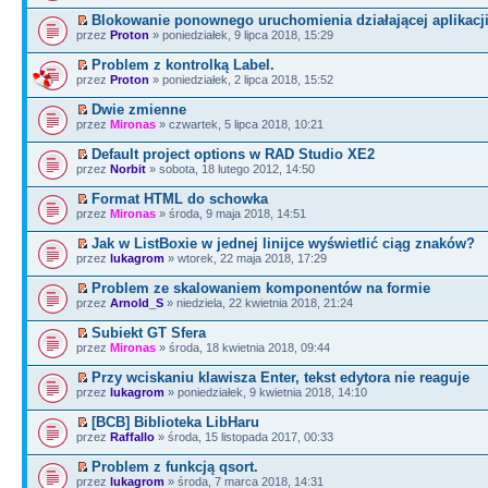
Blokowanie ponownego uruchomienia działającej aplikacji
przez
Proton
» poniedziałek, 9 lipca 2018, 15:29
Problem z kontrolką Label.
przez
Proton
» poniedziałek, 2 lipca 2018, 15:52
Dwie zmienne
przez
Mironas
» czwartek, 5 lipca 2018, 10:21
Default project options w RAD Studio XE2
przez
Norbit
» sobota, 18 lutego 2012, 14:50
Format HTML do schowka
przez
Mironas
» środa, 9 maja 2018, 14:51
Jak w ListBoxie w jednej linijce wyświetlić ciąg znaków?
przez
lukagrom
» wtorek, 22 maja 2018, 17:29
Problem ze skalowaniem komponentów na formie
przez
Arnold_S
» niedziela, 22 kwietnia 2018, 21:24
Subiekt GT Sfera
przez
Mironas
» środa, 18 kwietnia 2018, 09:44
Przy wciskaniu klawisza Enter, tekst edytora nie reaguje
przez
lukagrom
» poniedziałek, 9 kwietnia 2018, 14:10
[BCB] Biblioteka LibHaru
przez
Raffallo
» środa, 15 listopada 2017, 00:33
Problem z funkcją qsort.
przez
lukagrom
» środa, 7 marca 2018, 14:31