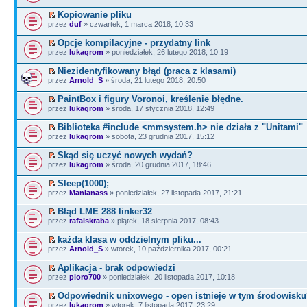
Kopiowanie pliku
przez
duf
» czwartek, 1 marca 2018, 10:33
Opcje kompilacyjne - przydatny link
przez
lukagrom
» poniedziałek, 26 lutego 2018, 10:19
Niezidentyfikowany błąd (praca z klasami)
przez
Arnold_S
» środa, 21 lutego 2018, 20:50
PaintBox i figury Voronoi, kreślenie błędne.
przez
lukagrom
» środa, 17 stycznia 2018, 12:49
Biblioteka #include <mmsystem.h> nie działa z "Unitami"
przez
lukagrom
» sobota, 23 grudnia 2017, 15:12
Skąd się uczyć nowych wydań?
przez
lukagrom
» środa, 20 grudnia 2017, 18:46
Sleep(1000);
przez
Manianass
» poniedziałek, 27 listopada 2017, 21:21
Błąd LME 288 linker32
przez
rafalskraba
» piątek, 18 sierpnia 2017, 08:43
każda klasa w oddzielnym pliku...
przez
Arnold_S
» wtorek, 10 października 2017, 00:21
Aplikacja - brak odpowiedzi
przez
pioro700
» poniedziałek, 20 listopada 2017, 10:18
Odpowiednik unixowego - open istnieje w tym środowisk
przez
lukagrom
» wtorek, 7 listopada 2017, 23:29