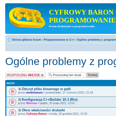
CYFROWY BARON 
PROGRAMOWANIE
forum dyskusyjne o programowaniu
Strona główna forum
‹
Programowanie w C++
‹
Ogólne problemy z progra
Ogólne problemy z pr
Napisz wątek
WĄTKI
Odczyt pliku binarnego w pętli
przez
moderasura
» poniedziałek, 27 czerwca 2022, 22:18
Konfiguracja C++Builder 10.3 (Rio)
przez
Mironas
» piątek, 20 maja 2022, 13:03
Okno właściwości drukarki
przez
Cyfrowy Baron
» środa, 29 grudnia 2021, 13:25