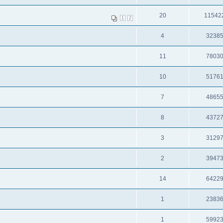
20
11542
1
2
4
3238
11
7803
10
5176
7
4865
8
4372
3
3129
2
3947
14
6422
1
2383
1
5992