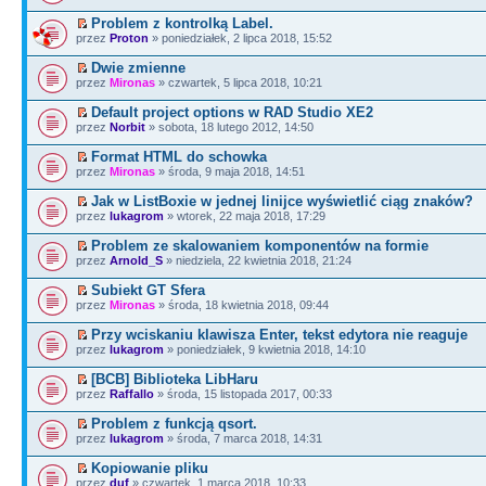
Problem z kontrolką Label.
przez
Proton
» poniedziałek, 2 lipca 2018, 15:52
Dwie zmienne
przez
Mironas
» czwartek, 5 lipca 2018, 10:21
Default project options w RAD Studio XE2
przez
Norbit
» sobota, 18 lutego 2012, 14:50
Format HTML do schowka
przez
Mironas
» środa, 9 maja 2018, 14:51
Jak w ListBoxie w jednej linijce wyświetlić ciąg znaków?
przez
lukagrom
» wtorek, 22 maja 2018, 17:29
Problem ze skalowaniem komponentów na formie
przez
Arnold_S
» niedziela, 22 kwietnia 2018, 21:24
Subiekt GT Sfera
przez
Mironas
» środa, 18 kwietnia 2018, 09:44
Przy wciskaniu klawisza Enter, tekst edytora nie reaguje
przez
lukagrom
» poniedziałek, 9 kwietnia 2018, 14:10
[BCB] Biblioteka LibHaru
przez
Raffallo
» środa, 15 listopada 2017, 00:33
Problem z funkcją qsort.
przez
lukagrom
» środa, 7 marca 2018, 14:31
Kopiowanie pliku
przez
duf
» czwartek, 1 marca 2018, 10:33