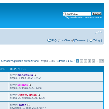
Wyszukiwanie zaawansowane
FAQ
mChat
Zarejestruj
Zaloguj
Oznacz wątki jako przeczytane
• Wątki: 1286 •
Strona
1
z
52
•
...
1
2
3
4
5
52
LONE
OSTATNI POST
przez
moderasura
1
piątek, 1 lipca 2022, 12:22
przez
Mironas
7
piątek, 20 maja 2022, 13:03
przez
Cyfrowy Baron
6
środa, 29 grudnia 2021, 13:25
przez
Proton
3
czwartek, 12 lipca 2018, 08:47