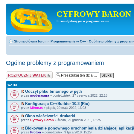
CYFROWY BARON 
forum dyskusyjne o programowaniu
Strona główna forum
‹
Programowanie w C++
‹
Ogólne problemy z progra
Ogólne problemy z programowaniem
Napisz wątek
WĄTKI
Odczyt pliku binarnego w pętli
przez
moderasura
» poniedziałek, 27 czerwca 2022, 22:18
Konfiguracja C++Builder 10.3 (Rio)
przez
Mironas
» piątek, 20 maja 2022, 13:03
Okno właściwości drukarki
przez
Cyfrowy Baron
» środa, 29 grudnia 2021, 13:25
Blokowanie ponownego uruchomienia działającej aplikacji
przez
Proton
» poniedziałek, 9 lipca 2018, 15:29