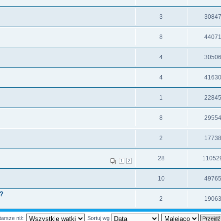
3
3084
8
4407
4
3050
4
4163
1
2284
8
2955
2
1773
28
11052
1
2
10
4976
u?
2
1906
tarsze niż:
Sortuj wg