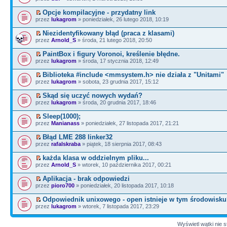
Opcje kompilacyjne - przydatny link
przez
lukagrom
» poniedziałek, 26 lutego 2018, 10:19
Niezidentyfikowany błąd (praca z klasami)
przez
Arnold_S
» środa, 21 lutego 2018, 20:50
PaintBox i figury Voronoi, kreślenie błędne.
przez
lukagrom
» środa, 17 stycznia 2018, 12:49
Biblioteka #include <mmsystem.h> nie działa z "Unitami"
przez
lukagrom
» sobota, 23 grudnia 2017, 15:12
Skąd się uczyć nowych wydań?
przez
lukagrom
» środa, 20 grudnia 2017, 18:46
Sleep(1000);
przez
Manianass
» poniedziałek, 27 listopada 2017, 21:21
Błąd LME 288 linker32
przez
rafalskraba
» piątek, 18 sierpnia 2017, 08:43
każda klasa w oddzielnym pliku...
przez
Arnold_S
» wtorek, 10 października 2017, 00:21
Aplikacja - brak odpowiedzi
przez
pioro700
» poniedziałek, 20 listopada 2017, 10:18
Odpowiednik unixowego - open istnieje w tym środowisk
przez
lukagrom
» wtorek, 7 listopada 2017, 23:29
Wyświetl wątki nie s