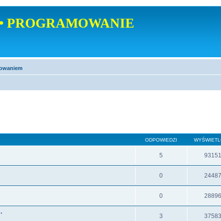
• PROGRAMOWANIE
mowaniem
ODPOWIEDZI
WYŚWIET
5
9315
0
2448
0
2889
.
3
3758