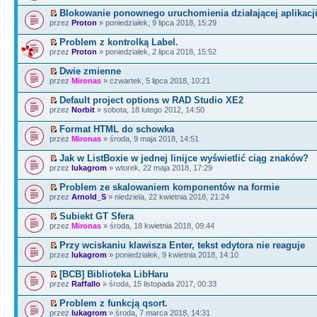
Blokowanie ponownego uruchomienia działającej aplikacji
przez
Proton
» poniedziałek, 9 lipca 2018, 15:29
Problem z kontrolką Label.
przez
Proton
» poniedziałek, 2 lipca 2018, 15:52
Dwie zmienne
przez
Mironas
» czwartek, 5 lipca 2018, 10:21
Default project options w RAD Studio XE2
przez
Norbit
» sobota, 18 lutego 2012, 14:50
Format HTML do schowka
przez
Mironas
» środa, 9 maja 2018, 14:51
Jak w ListBoxie w jednej linijce wyświetlić ciąg znaków?
przez
lukagrom
» wtorek, 22 maja 2018, 17:29
Problem ze skalowaniem komponentów na formie
przez
Arnold_S
» niedziela, 22 kwietnia 2018, 21:24
Subiekt GT Sfera
przez
Mironas
» środa, 18 kwietnia 2018, 09:44
Przy wciskaniu klawisza Enter, tekst edytora nie reaguje
przez
lukagrom
» poniedziałek, 9 kwietnia 2018, 14:10
[BCB] Biblioteka LibHaru
przez
Raffallo
» środa, 15 listopada 2017, 00:33
Problem z funkcją qsort.
przez
lukagrom
» środa, 7 marca 2018, 14:31