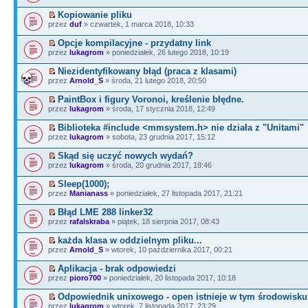
Kopiowanie pliku
przez
duf
» czwartek, 1 marca 2018, 10:33
Opcje kompilacyjne - przydatny link
przez
lukagrom
» poniedziałek, 26 lutego 2018, 10:19
Niezidentyfikowany błąd (praca z klasami)
przez
Arnold_S
» środa, 21 lutego 2018, 20:50
PaintBox i figury Voronoi, kreślenie błędne.
przez
lukagrom
» środa, 17 stycznia 2018, 12:49
Biblioteka #include <mmsystem.h> nie działa z "Unitami"
przez
lukagrom
» sobota, 23 grudnia 2017, 15:12
Skąd się uczyć nowych wydań?
przez
lukagrom
» środa, 20 grudnia 2017, 18:46
Sleep(1000);
przez
Manianass
» poniedziałek, 27 listopada 2017, 21:21
Błąd LME 288 linker32
przez
rafalskraba
» piątek, 18 sierpnia 2017, 08:43
każda klasa w oddzielnym pliku...
przez
Arnold_S
» wtorek, 10 października 2017, 00:21
Aplikacja - brak odpowiedzi
przez
pioro700
» poniedziałek, 20 listopada 2017, 10:18
Odpowiednik unixowego - open istnieje w tym środowisk
przez
lukagrom
» wtorek, 7 listopada 2017, 23:29