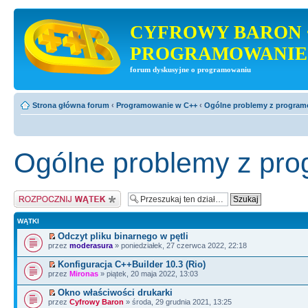
CYFROWY BARON 
PROGRAMOWANIE
forum dyskusyjne o programowaniu
Strona główna forum
‹
Programowanie w C++
‹
Ogólne problemy z progra
Ogólne problemy z pr
Napisz wątek
WĄTKI
Odczyt pliku binarnego w pętli
przez
moderasura
» poniedziałek, 27 czerwca 2022, 22:18
Konfiguracja C++Builder 10.3 (Rio)
przez
Mironas
» piątek, 20 maja 2022, 13:03
Okno właściwości drukarki
przez
Cyfrowy Baron
» środa, 29 grudnia 2021, 13:25