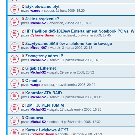
Etykietowanie płyt
przez
wargo
» sobota, 11 lipca 2009, 15:20
Jakie urządzenie?
przez
Michal-S2
» czwartek, 2 lipca 2009, 18:25
HP Pavilion dv5-1010ew Entertainment Notebook PC vs. 
przez
Cyfrowy Baron
» poniedziałek, 5 stycznia 2009, 17:45
Zczytywanie SMS-ów z telefonu komórkowego
przez
Miroo_007
» wtorek, 3 marca 2009, 22:18
Zewnętrzny adres IP
przez
Michal-S2
» sobota, 11 października 2008, 14:32
Gigabit Ethernet
przez
Michal-S2
» piątek, 29 sierpnia 2008, 20:32
C-media
przez
wargo
» sobota, 4 października 2008, 20:04
Kontroler ATA RAID
przez
Michal-S2
» sobota, 11 października 2008, 09:12
IBM T30 PENTIUM M
przez
Michal-S2
» piątek, 17 października 2008, 15:23
Obudowa
przez
Michal-S2
» sobota, 4 października 2008, 12:32
Karta dźwiękowa AC'97
przez
Cyfrowy Baron
» sobota, 9 sierpnia 2008, 21:59