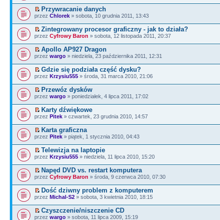
Przywracanie danych
przez
Chlorek
» sobota, 10 grudnia 2011, 13:43
Zintegrowany procesor graficzny - jak to działa?
przez
Cyfrowy Baron
» sobota, 12 listopada 2011, 20:37
Apollo AP927 Dragon
przez
wargo
» niedziela, 23 października 2011, 12:31
Gdzie się podziała część dysku?
przez
Krzysiu555
» środa, 31 marca 2010, 21:06
Przewóz dysków
przez
wargo
» poniedziałek, 4 lipca 2011, 17:02
Karty dźwiękowe
przez
Pitek
» czwartek, 23 grudnia 2010, 14:57
Karta graficzna
przez
Pitek
» piątek, 1 stycznia 2010, 04:43
Telewizja na laptopie
przez
Krzysiu555
» niedziela, 11 lipca 2010, 15:20
Napęd DVD vs. restart komputera
przez
Cyfrowy Baron
» środa, 9 czerwca 2010, 07:30
Dość dziwny problem z komputerem
przez
Michal-S2
» sobota, 3 kwietnia 2010, 18:15
Czyszczenie/niszczenie CD
przez
wargo
» sobota, 11 lipca 2009, 15:19