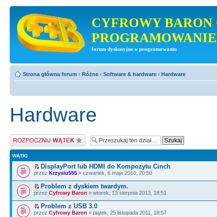
CYFROWY BARON 
PROGRAMOWANIE
forum dyskusyjne o programowaniu
Strona główna forum
‹
Różne
‹
Software & hardware
‹
Hardware
Hardware
Napisz wątek
WĄTKI
DisplayPort lub HDMI do Kompozytu Cinch
przez
Krzysiu555
» czwartek, 6 maja 2010, 20:50
Problem z dyskiem twardym.
przez
Cyfrowy Baron
» wtorek, 13 sierpnia 2013, 18:51
Problem z USB 3.0
przez
Cyfrowy Baron
» piątek, 25 listopada 2011, 18:57