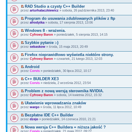
RAD Studio a czysty C++ Builder
przez
arturhalaczkiewicz
» sobota, 26 października 2013, 23:40
Program do usuwania zdublowanych plików z ftp
przez
afrodytka
» sobota, 17 sierpnia 2013, 13:06
Windows 8 - wrażenia.
przez
Cyfrowy Baron
» poniedziałek, 5 sierpnia 2013, 14:15
Szybkie pytanie :-)
przez
sebaskow
» środa, 15 maja 2013, 20:49
Firefox nieprawidłowo wyświetla niektóre strony.
przez
Cyfrowy Baron
» czwartek, 21 lutego 2013, 12:03
Android
przez
Corvis
» poniedziałek, 30 lipca 2012, 10:17
C++ BUILDER XE3
przez
Corvis
» niedziela, 2 września 2012, 23:54
Problem z nową wersją sterownika NVIDIA.
przez
Cyfrowy Baron
» sobota, 14 kwietnia 2012, 15:32
Ułatwienie wprowadzania znaków
przez
wargo
» środa, 11 lipca 2012, 10:49
Bezpłatne IDE C++ Builder
przez
dzejo
» poniedziałek, 14 czerwca 2010, 21:21
Nowa wersja C++ Buildera = niższa jakość ?
przez
Corvis
» poniedziałek, 21 maja 2012, 09:22