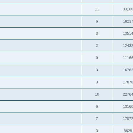
11
3316
6
1823
3
1351
2
1243
0
1116
3
1676
3
1787
10
2276
6
1316
7
1707
3
8629