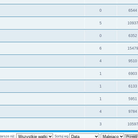
0
6544
5
1093
0
6352
6
1547
4
9510
1
6903
1
6133
1
5951
4
9784
3
1059
tarsze niż:
Sortuj wg