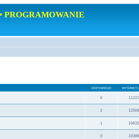
• PROGRAMOWANIE
ODPOWIEDZI
WYŚWIET
0
1122
2
1256
1
1063
0
1038