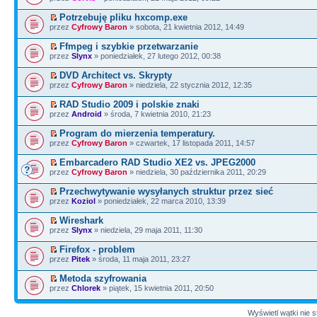
Potrzebuję pliku hxcomp.exe
przez
Cyfrowy Baron
» sobota, 21 kwietnia 2012, 14:49
Ffmpeg i szybkie przetwarzanie
przez
Slynx
» poniedziałek, 27 lutego 2012, 00:38
DVD Architect vs. Skrypty
przez
Cyfrowy Baron
» niedziela, 22 stycznia 2012, 12:35
RAD Studio 2009 i polskie znaki
przez
Android
» środa, 7 kwietnia 2010, 21:23
Program do mierzenia temperatury.
przez
Cyfrowy Baron
» czwartek, 17 listopada 2011, 14:57
Embarcadero RAD Studio XE2 vs. JPEG2000
przez
Cyfrowy Baron
» niedziela, 30 października 2011, 20:29
Przechwytywanie wysyłanych struktur przez sieć
przez
Koziol
» poniedziałek, 22 marca 2010, 13:39
Wireshark
przez
Slynx
» niedziela, 29 maja 2011, 11:30
Firefox - problem
przez
Pitek
» środa, 11 maja 2011, 23:27
Metoda szyfrowania
przez
Chlorek
» piątek, 15 kwietnia 2011, 20:50
Wyświetl wątki nie s