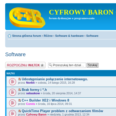
CYFROWY BARON 
forum dyskusyjne o programowaniu
Strona główna forum
‹
Różne
‹
Software & hardware
‹
Software
Software
Napisz wątek
WĄTKI
Udostępnianie połączenie internetowego.
przez
Norbit
» sobota, 14 lutego 2015, 16:28
Brak formy i *.h
przez
sebaskow
» środa, 20 sierpnia 2014, 14:37
C++ Builder XE2 i Windows 8
przez
Corvis
» środa, 16 lipca 2014, 09:31
QuickTime Player problem z odtwarzaniem filmów
przez
Cyfrowy Baron
» niedziela, 1 grudnia 2013, 12:34