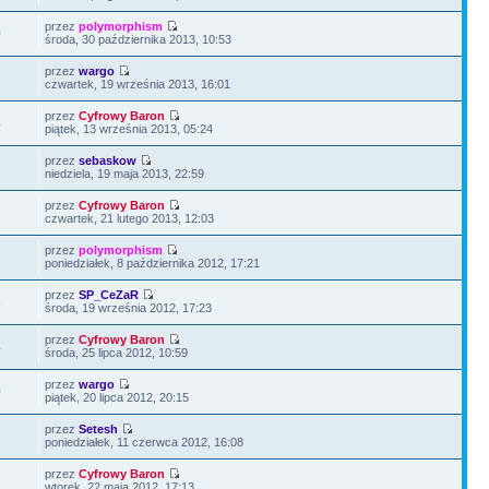
przez
polymorphism
0
środa, 30 października 2013, 10:53
przez
wargo
7
czwartek, 19 września 2013, 16:01
przez
Cyfrowy Baron
4
piątek, 13 września 2013, 05:24
przez
sebaskow
2
niedziela, 19 maja 2013, 22:59
przez
Cyfrowy Baron
6
czwartek, 21 lutego 2013, 12:03
przez
polymorphism
2
poniedziałek, 8 października 2012, 17:21
przez
SP_CeZaR
8
środa, 19 września 2012, 17:23
przez
Cyfrowy Baron
4
środa, 25 lipca 2012, 10:59
przez
wargo
0
piątek, 20 lipca 2012, 20:15
przez
Setesh
2
poniedziałek, 11 czerwca 2012, 16:08
przez
Cyfrowy Baron
wtorek, 22 maja 2012, 17:13