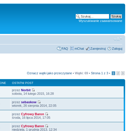
Wyszukiwanie zaawansowane
FAQ
mChat
Zarejestruj
Zaloguj
Oznacz wątki jako przeczytane
• Wątki: 69 •
Strona
1
z
3
•
1
2
3
LONE
OSTATNI POST
przez
Norbit
1
sobota, 14 lutego 2015, 16:28
przez
sebaskow
9
wtorek, 26 sierpnia 2014, 22:05
przez
Cyfrowy Baron
2
środa, 16 lipca 2014, 17:05
przez
Cyfrowy Baron
9
niedziela, 1 grudnia 2013, 12:34