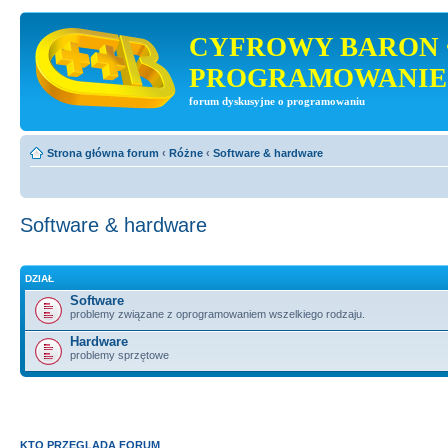
CYFROWY BARON 
PROGRAMOWANIE
forum dyskusyjne o programowaniu
Strona główna forum
‹
Różne
‹
Software & hardware
Software & hardware
DZIAŁ
Software
problemy związane z oprogramowaniem wszelkiego rodzaju.
Hardware
problemy sprzętowe
KTO PRZEGLĄDA FORUM