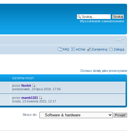
Wyszukiwanie zaawansowane
FAQ
mChat
Zarejestruj
Zaloguj
Oznacz działy jako przeczytane
Y
OSTATNI POST
przez
Norbit
poniedziałek, 23 lipca 2018, 17:59
przez
marek1321
środa, 13 kwietnia 2022, 12:17
Skocz do: