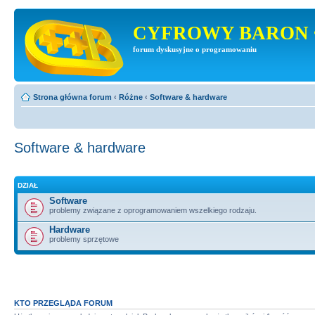
CYFROWY BARON 
forum dyskusyjne o programowaniu
Strona główna forum
‹
Różne
‹
Software & hardware
Software & hardware
DZIAŁ
Software
problemy związane z oprogramowaniem wszelkiego rodzaju.
Hardware
problemy sprzętowe
KTO PRZEGLĄDA FORUM