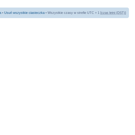
a
•
Usuń wszystkie ciasteczka
• Wszystkie czasy w strefie UTC + 1 [
czas letni (DST)
]