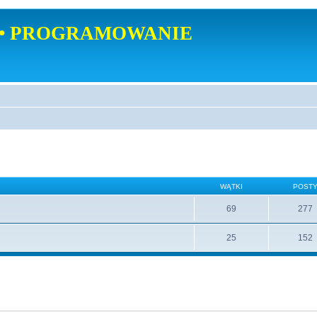
• PROGRAMOWANIE
WĄTKI
POST
69
277
25
152