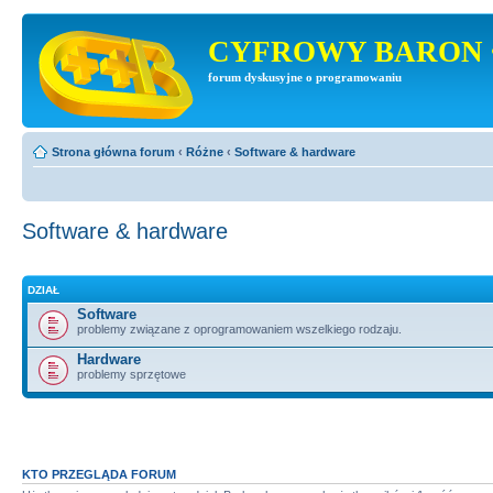
CYFROWY BARON 
forum dyskusyjne o programowaniu
Strona główna forum
‹
Różne
‹
Software & hardware
Software & hardware
DZIAŁ
Software
problemy związane z oprogramowaniem wszelkiego rodzaju.
Hardware
problemy sprzętowe
KTO PRZEGLĄDA FORUM