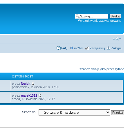
Wyszukiwanie zaawansowane
FAQ
mChat
Zarejestruj
Zaloguj
Oznacz działy jako przeczytane
Y
OSTATNI POST
przez
Norbit
poniedziałek, 23 lipca 2018, 17:59
przez
marek1321
środa, 13 kwietnia 2022, 12:17
Skocz do: