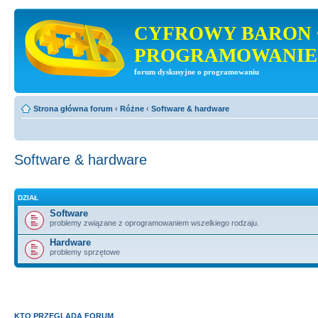
CYFROWY BARON 
PROGRAMOWANIE
forum dyskusyjne o programowaniu
Strona główna forum
‹
Różne
‹
Software & hardware
Software & hardware
DZIAŁ
Software
problemy związane z oprogramowaniem wszelkiego rodzaju.
Hardware
problemy sprzętowe
KTO PRZEGLĄDA FORUM