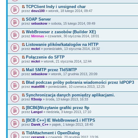
TCPClient Indy i unsigned char
przez
deus100
» wtorek, 18 lutego 2014, 09:47
SOAP Server
przez
sebaskow
» sobota, 15 lutego 2014, 09:49
WebBrowser z zasobów (Builder XE)
przez
Mironas
» czwartek, 30 stycznia 2014, 19:01
Listowanie plików/katalogów na HTTP
przez
mckri
» poniedziałek, 13 stycznia 2014, 19:32
Połączenie do SFTP
przez
mckri
» wtorek, 21 stycznia 2014, 12:44
Mail SMTP przez TIdSMTP
przez
sebaskow
» wtorek, 17 grudnia 2013, 20:09
Bład podczas próby pobrania wiadomości przez IdPOP3
przez
mate006
» poniedziałek, 10 czerwca 2013, 12:25
Synchronizacja danych pomiędzy aplikacjami.
przez
fl3xxip
» środa, 13 lutego 2013, 16:33
[BCB6]Wczytanie grafiki przez ftp
przez
Langol
» niedziela, 3 lutego 2013, 17:10
[BCB C++] IE WebBrowser1 i HTTPS
przez
Darek_C++
» piątek, 1 lutego 2013, 18:40
TIdAttachment i OpenDialog
przez
cezarrek
» czwartek, 20 grudnia 2012, 13:26