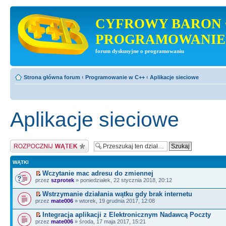
CYFROWY BARON 
PROGRAMOWANIE
forum dyskusyjne o programowaniu
Strona główna forum
‹
Programowanie w C++
‹
Aplikacje sieciowe
Aplikacje sieciowe
Napisz wątek
WĄTKI
Wczytanie mac adresu do zmiennej
przez
szprotek
» poniedziałek, 22 stycznia 2018, 20:12
Wstrzymanie działania wątku gdy brak internetu
przez
mate006
» wtorek, 19 grudnia 2017, 12:08
Integracja aplikacji z Elektronicznym Nadawcą Poczty
przez
mate006
» środa, 17 maja 2017, 15:21