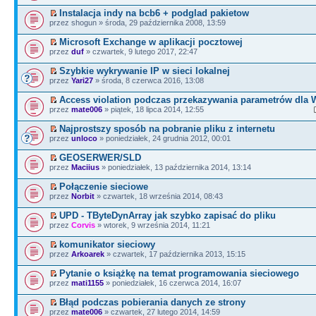
Instalacja indy na bcb6 + podglad pakietow
przez shogun » środa, 29 października 2008, 13:59
Microsoft Exchange w aplikacji pocztowej
przez
duf
» czwartek, 9 lutego 2017, 22:47
Szybkie wykrywanie IP w sieci lokalnej
przez
Yari27
» środa, 8 czerwca 2016, 13:08
Access violation podczas przekazywania parametrów dla
przez
mate006
» piątek, 18 lipca 2014, 12:55
Najprostszy sposób na pobranie pliku z internetu
przez
unloco
» poniedziałek, 24 grudnia 2012, 00:01
GEOSERWER/SLD
przez
Maciius
» poniedziałek, 13 października 2014, 13:14
Połączenie sieciowe
przez
Norbit
» czwartek, 18 września 2014, 08:43
UPD - TByteDynArray jak szybko zapisać do pliku
przez
Corvis
» wtorek, 9 września 2014, 11:21
komunikator sieciowy
przez
Arkoarek
» czwartek, 17 października 2013, 15:15
Pytanie o książkę na temat programowania sieciowego
przez
mati1155
» poniedziałek, 16 czerwca 2014, 16:07
Błąd podczas pobierania danych ze strony
przez
mate006
» czwartek, 27 lutego 2014, 14:59