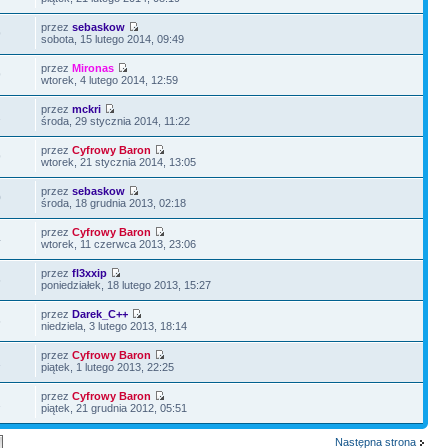
przez
sebaskow
9
sobota, 15 lutego 2014, 09:49
przez
Mironas
9
wtorek, 4 lutego 2014, 12:59
przez
mckri
2
środa, 29 stycznia 2014, 11:22
przez
Cyfrowy Baron
9
wtorek, 21 stycznia 2014, 13:05
przez
sebaskow
0
środa, 18 grudnia 2013, 02:18
przez
Cyfrowy Baron
4
wtorek, 11 czerwca 2013, 23:06
przez
fl3xxip
6
poniedziałek, 18 lutego 2013, 15:27
przez
Darek_C++
6
niedziela, 3 lutego 2013, 18:14
przez
Cyfrowy Baron
1
piątek, 1 lutego 2013, 22:25
przez
Cyfrowy Baron
2
piątek, 21 grudnia 2012, 05:51
Następna strona