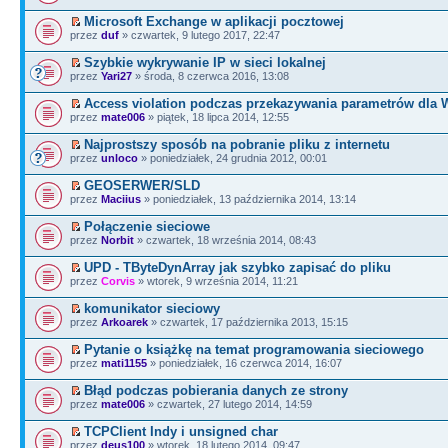
Microsoft Exchange w aplikacji pocztowej
przez
duf
» czwartek, 9 lutego 2017, 22:47
Szybkie wykrywanie IP w sieci lokalnej
przez
Yari27
» środa, 8 czerwca 2016, 13:08
Access violation podczas przekazywania parametrów dla
przez
mate006
» piątek, 18 lipca 2014, 12:55
Najprostszy sposób na pobranie pliku z internetu
przez
unloco
» poniedziałek, 24 grudnia 2012, 00:01
GEOSERWER/SLD
przez
Maciius
» poniedziałek, 13 października 2014, 13:14
Połączenie sieciowe
przez
Norbit
» czwartek, 18 września 2014, 08:43
UPD - TByteDynArray jak szybko zapisać do pliku
przez
Corvis
» wtorek, 9 września 2014, 11:21
komunikator sieciowy
przez
Arkoarek
» czwartek, 17 października 2013, 15:15
Pytanie o książkę na temat programowania sieciowego
przez
mati1155
» poniedziałek, 16 czerwca 2014, 16:07
Błąd podczas pobierania danych ze strony
przez
mate006
» czwartek, 27 lutego 2014, 14:59
TCPClient Indy i unsigned char
przez
deus100
» wtorek, 18 lutego 2014, 09:47