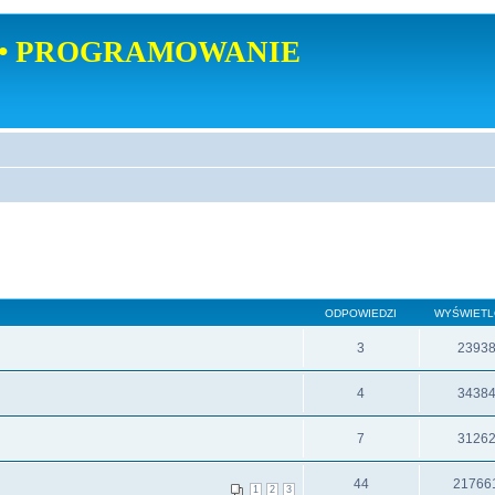
• PROGRAMOWANIE
ODPOWIEDZI
WYŚWIET
3
2393
4
3438
7
3126
44
21766
1
2
3