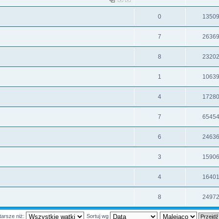
0
1350
7
2636
8
2320
1
1063
4
1728
7
6545
6
2463
3
1590
4
1640
8
2497
tarsze niż:
Sortuj wg