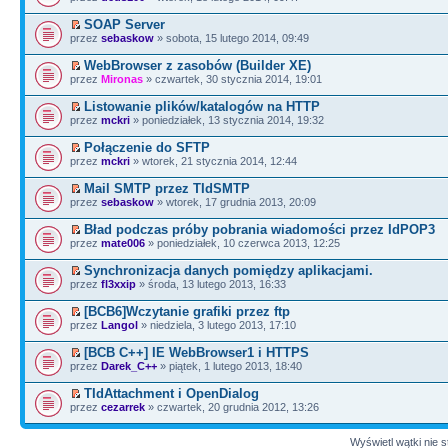
SOAP Server
przez
sebaskow
» sobota, 15 lutego 2014, 09:49
WebBrowser z zasobów (Builder XE)
przez
Mironas
» czwartek, 30 stycznia 2014, 19:01
Listowanie plików/katalogów na HTTP
przez
mckri
» poniedziałek, 13 stycznia 2014, 19:32
Połączenie do SFTP
przez
mckri
» wtorek, 21 stycznia 2014, 12:44
Mail SMTP przez TIdSMTP
przez
sebaskow
» wtorek, 17 grudnia 2013, 20:09
Bład podczas próby pobrania wiadomości przez IdPOP3
przez
mate006
» poniedziałek, 10 czerwca 2013, 12:25
Synchronizacja danych pomiędzy aplikacjami.
przez
fl3xxip
» środa, 13 lutego 2013, 16:33
[BCB6]Wczytanie grafiki przez ftp
przez
Langol
» niedziela, 3 lutego 2013, 17:10
[BCB C++] IE WebBrowser1 i HTTPS
przez
Darek_C++
» piątek, 1 lutego 2013, 18:40
TIdAttachment i OpenDialog
przez
cezarrek
» czwartek, 20 grudnia 2012, 13:26
Wyświetl wątki nie s