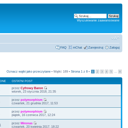
Wyszukiwanie zaawansowane
FAQ
mChat
Zarejestruj
Zaloguj
Oznacz wątki jako przeczytane
• Wątki: 189 •
Strona
1
z
8
•
...
1
2
3
4
5
8
LONE
OSTATNI POST
przez
Cyfrowy Baron
8
wtorek, 23 stycznia 2018, 21:35
przez
polymorphism
4
czwartek, 21 grudnia 2017, 11:53
przez
polymorphism
2
piątek, 16 czerwca 2017, 12:24
przez
Mironas
1
czwartek, 20 kwietnia 2017, 18:22