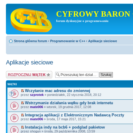
CYFROWY BARON 
forum dyskusyjne o programowaniu
Strona główna forum
‹
Programowanie w C++
‹
Aplikacje sieciowe
Aplikacje sieciowe
Napisz wątek
WĄTKI
Wczytanie mac adresu do zmiennej
przez
szprotek
» poniedziałek, 22 stycznia 2018, 20:12
Wstrzymanie działania wątku gdy brak internetu
przez
mate006
» wtorek, 19 grudnia 2017, 12:08
Integracja aplikacji z Elektronicznym Nadawcą Poczty
przez
mate006
» środa, 17 maja 2017, 15:21
Instalacja indy na bcb6 + podglad pakietow
przez shogun » środa, 29 października 2008, 13:59