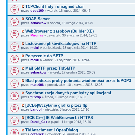
TCPClient Indy i unsigned char
przez
deus100
» wtorek, 18 lutego 2014, 09:47
SOAP Server
przez
sebaskow
» sobota, 15 lutego 2014, 09:49
WebBrowser z zasobów (Builder XE)
przez
Mironas
» czwartek, 30 stycznia 2014, 19:01
Listowanie plików/katalogów na HTTP
przez
mckri
» poniedziałek, 13 stycznia 2014, 19:32
Połączenie do SFTP
przez
mckri
» wtorek, 21 stycznia 2014, 12:44
Mail SMTP przez TIdSMTP
przez
sebaskow
» wtorek, 17 grudnia 2013, 20:09
Bład podczas próby pobrania wiadomości przez IdPOP3
przez
mate006
» poniedziałek, 10 czerwca 2013, 12:25
Synchronizacja danych pomiędzy aplikacjami.
przez
fl3xxip
» środa, 13 lutego 2013, 16:33
[BCB6]Wczytanie grafiki przez ftp
przez
Langol
» niedziela, 3 lutego 2013, 17:10
[BCB C++] IE WebBrowser1 i HTTPS
przez
Darek_C++
» piątek, 1 lutego 2013, 18:40
TIdAttachment i OpenDialog
przez
cezarrek
» czwartek, 20 grudnia 2012, 13:26