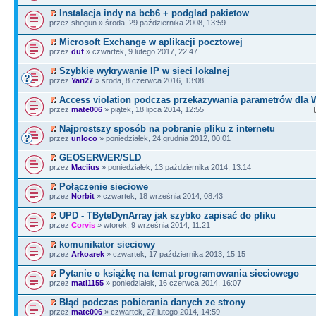
Instalacja indy na bcb6 + podglad pakietow
przez shogun » środa, 29 października 2008, 13:59
Microsoft Exchange w aplikacji pocztowej
przez
duf
» czwartek, 9 lutego 2017, 22:47
Szybkie wykrywanie IP w sieci lokalnej
przez
Yari27
» środa, 8 czerwca 2016, 13:08
Access violation podczas przekazywania parametrów dla
przez
mate006
» piątek, 18 lipca 2014, 12:55
Najprostszy sposób na pobranie pliku z internetu
przez
unloco
» poniedziałek, 24 grudnia 2012, 00:01
GEOSERWER/SLD
przez
Maciius
» poniedziałek, 13 października 2014, 13:14
Połączenie sieciowe
przez
Norbit
» czwartek, 18 września 2014, 08:43
UPD - TByteDynArray jak szybko zapisać do pliku
przez
Corvis
» wtorek, 9 września 2014, 11:21
komunikator sieciowy
przez
Arkoarek
» czwartek, 17 października 2013, 15:15
Pytanie o książkę na temat programowania sieciowego
przez
mati1155
» poniedziałek, 16 czerwca 2014, 16:07
Błąd podczas pobierania danych ze strony
przez
mate006
» czwartek, 27 lutego 2014, 14:59