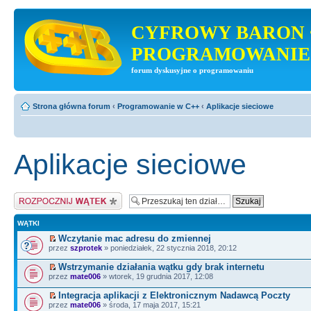
CYFROWY BARON 
PROGRAMOWANIE
forum dyskusyjne o programowaniu
Strona główna forum
‹
Programowanie w C++
‹
Aplikacje sieciowe
Aplikacje sieciowe
Napisz wątek
WĄTKI
Wczytanie mac adresu do zmiennej
przez
szprotek
» poniedziałek, 22 stycznia 2018, 20:12
Wstrzymanie działania wątku gdy brak internetu
przez
mate006
» wtorek, 19 grudnia 2017, 12:08
Integracja aplikacji z Elektronicznym Nadawcą Poczty
przez
mate006
» środa, 17 maja 2017, 15:21