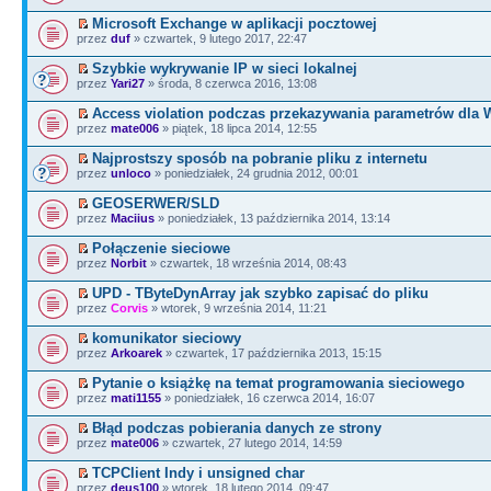
Microsoft Exchange w aplikacji pocztowej
przez
duf
» czwartek, 9 lutego 2017, 22:47
Szybkie wykrywanie IP w sieci lokalnej
przez
Yari27
» środa, 8 czerwca 2016, 13:08
Access violation podczas przekazywania parametrów dla
przez
mate006
» piątek, 18 lipca 2014, 12:55
Najprostszy sposób na pobranie pliku z internetu
przez
unloco
» poniedziałek, 24 grudnia 2012, 00:01
GEOSERWER/SLD
przez
Maciius
» poniedziałek, 13 października 2014, 13:14
Połączenie sieciowe
przez
Norbit
» czwartek, 18 września 2014, 08:43
UPD - TByteDynArray jak szybko zapisać do pliku
przez
Corvis
» wtorek, 9 września 2014, 11:21
komunikator sieciowy
przez
Arkoarek
» czwartek, 17 października 2013, 15:15
Pytanie o książkę na temat programowania sieciowego
przez
mati1155
» poniedziałek, 16 czerwca 2014, 16:07
Błąd podczas pobierania danych ze strony
przez
mate006
» czwartek, 27 lutego 2014, 14:59
TCPClient Indy i unsigned char
przez
deus100
» wtorek, 18 lutego 2014, 09:47