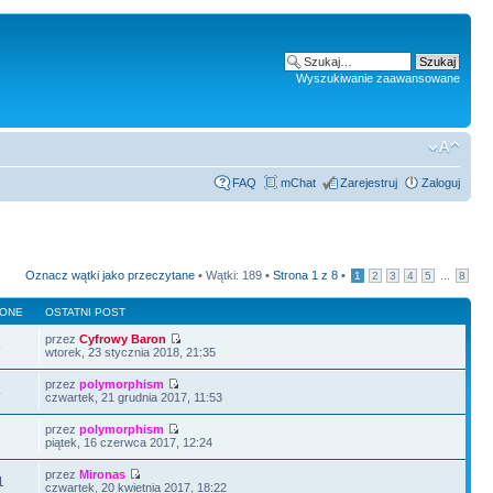
Wyszukiwanie zaawansowane
FAQ
mChat
Zarejestruj
Zaloguj
Oznacz wątki jako przeczytane
• Wątki: 189 •
Strona
1
z
8
•
...
1
2
3
4
5
8
LONE
OSTATNI POST
przez
Cyfrowy Baron
8
wtorek, 23 stycznia 2018, 21:35
przez
polymorphism
4
czwartek, 21 grudnia 2017, 11:53
przez
polymorphism
1
piątek, 16 czerwca 2017, 12:24
przez
Mironas
1
czwartek, 20 kwietnia 2017, 18:22