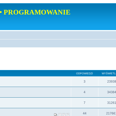
• PROGRAMOWANIE
ODPOWIEDZI
WYŚWIET
3
2393
4
3438
7
3126
44
21766
1
2
3