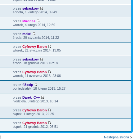
przez
sebaskow
9
sobota, 15 lutego 2014, 09:49
przez
Mironas
9
wtorek, 4 lutego 2014, 12:59
przez
mckri
2
środa, 29 stycznia 2014, 11:22
przez
Cyfrowy Baron
9
wtorek, 21 stycznia 2014, 13:05
przez
sebaskow
0
środa, 18 grudnia 2013, 02:18
przez
Cyfrowy Baron
2
wtorek, 11 czerwca 2013, 23:06
przez
fl3xxip
6
poniedziałek, 18 lutego 2013, 15:27
przez
Darek_C++
6
niedziela, 3 lutego 2013, 18:14
przez
Cyfrowy Baron
1
piątek, 1 lutego 2013, 22:25
przez
Cyfrowy Baron
2
piątek, 21 grudnia 2012, 05:51
Następna strona