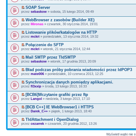
SOAP Server
przez
sebaskow
» sobota, 15 lutego 2014, 09:49
WebBrowser z zasobów (Builder XE)
przez
Mironas
» czwartek, 30 stycznia 2014, 19:01
Listowanie plików/katalogów na HTTP
przez
mckri
» poniedziałek, 13 stycznia 2014, 19:32
Połączenie do SFTP
przez
mckri
» wtorek, 21 stycznia 2014, 12:44
Mail SMTP przez TIdSMTP
przez
sebaskow
» wtorek, 17 grudnia 2013, 20:09
Bład podczas próby pobrania wiadomości przez IdPOP3
przez
mate006
» poniedziałek, 10 czerwca 2013, 12:25
Synchronizacja danych pomiędzy aplikacjami.
przez
fl3xxip
» środa, 13 lutego 2013, 16:33
[BCB6]Wczytanie grafiki przez ftp
przez
Langol
» niedziela, 3 lutego 2013, 17:10
[BCB C++] IE WebBrowser1 i HTTPS
przez
Darek_C++
» piątek, 1 lutego 2013, 18:40
TIdAttachment i OpenDialog
przez
cezarrek
» czwartek, 20 grudnia 2012, 13:26
Wyświetl wątki nie s