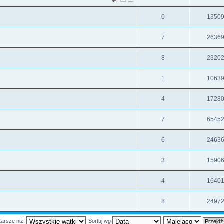
0
1350
7
2636
8
2320
1
1063
4
1728
7
6545
6
2463
3
1590
4
1640
8
2497
tarsze niż:
Sortuj wg