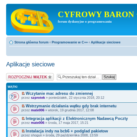
CYFROWY BARON 
forum dyskusyjne o programowaniu
Strona główna forum
‹
Programowanie w C++
‹
Aplikacje sieciowe
Aplikacje sieciowe
Napisz wątek
WĄTKI
Wczytanie mac adresu do zmiennej
przez
szprotek
» poniedziałek, 22 stycznia 2018, 20:12
Wstrzymanie działania wątku gdy brak internetu
przez
mate006
» wtorek, 19 grudnia 2017, 12:08
Integracja aplikacji z Elektronicznym Nadawcą Poczty
przez
mate006
» środa, 17 maja 2017, 15:21
Instalacja indy na bcb6 + podglad pakietow
przez shogun » środa, 29 października 2008, 13:59