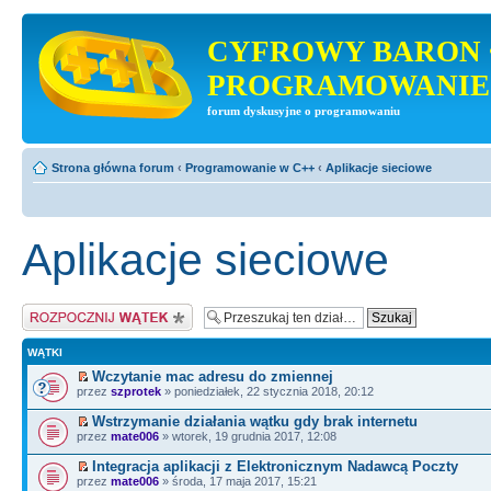
CYFROWY BARON 
PROGRAMOWANIE
forum dyskusyjne o programowaniu
Strona główna forum
‹
Programowanie w C++
‹
Aplikacje sieciowe
Aplikacje sieciowe
Napisz wątek
WĄTKI
Wczytanie mac adresu do zmiennej
przez
szprotek
» poniedziałek, 22 stycznia 2018, 20:12
Wstrzymanie działania wątku gdy brak internetu
przez
mate006
» wtorek, 19 grudnia 2017, 12:08
Integracja aplikacji z Elektronicznym Nadawcą Poczty
przez
mate006
» środa, 17 maja 2017, 15:21