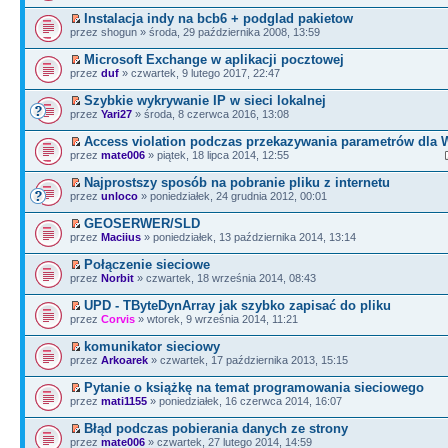
Instalacja indy na bcb6 + podglad pakietow
przez shogun » środa, 29 października 2008, 13:59
Microsoft Exchange w aplikacji pocztowej
przez
duf
» czwartek, 9 lutego 2017, 22:47
Szybkie wykrywanie IP w sieci lokalnej
przez
Yari27
» środa, 8 czerwca 2016, 13:08
Access violation podczas przekazywania parametrów dla
przez
mate006
» piątek, 18 lipca 2014, 12:55
Najprostszy sposób na pobranie pliku z internetu
przez
unloco
» poniedziałek, 24 grudnia 2012, 00:01
GEOSERWER/SLD
przez
Maciius
» poniedziałek, 13 października 2014, 13:14
Połączenie sieciowe
przez
Norbit
» czwartek, 18 września 2014, 08:43
UPD - TByteDynArray jak szybko zapisać do pliku
przez
Corvis
» wtorek, 9 września 2014, 11:21
komunikator sieciowy
przez
Arkoarek
» czwartek, 17 października 2013, 15:15
Pytanie o książkę na temat programowania sieciowego
przez
mati1155
» poniedziałek, 16 czerwca 2014, 16:07
Błąd podczas pobierania danych ze strony
przez
mate006
» czwartek, 27 lutego 2014, 14:59