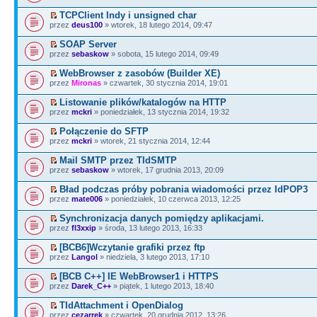
TCPClient Indy i unsigned char
przez
deus100
» wtorek, 18 lutego 2014, 09:47
SOAP Server
przez
sebaskow
» sobota, 15 lutego 2014, 09:49
WebBrowser z zasobów (Builder XE)
przez
Mironas
» czwartek, 30 stycznia 2014, 19:01
Listowanie plików/katalogów na HTTP
przez
mckri
» poniedziałek, 13 stycznia 2014, 19:32
Połączenie do SFTP
przez
mckri
» wtorek, 21 stycznia 2014, 12:44
Mail SMTP przez TIdSMTP
przez
sebaskow
» wtorek, 17 grudnia 2013, 20:09
Bład podczas próby pobrania wiadomości przez IdPOP3
przez
mate006
» poniedziałek, 10 czerwca 2013, 12:25
Synchronizacja danych pomiędzy aplikacjami.
przez
fl3xxip
» środa, 13 lutego 2013, 16:33
[BCB6]Wczytanie grafiki przez ftp
przez
Langol
» niedziela, 3 lutego 2013, 17:10
[BCB C++] IE WebBrowser1 i HTTPS
przez
Darek_C++
» piątek, 1 lutego 2013, 18:40
TIdAttachment i OpenDialog
przez
cezarrek
» czwartek, 20 grudnia 2012, 13:26