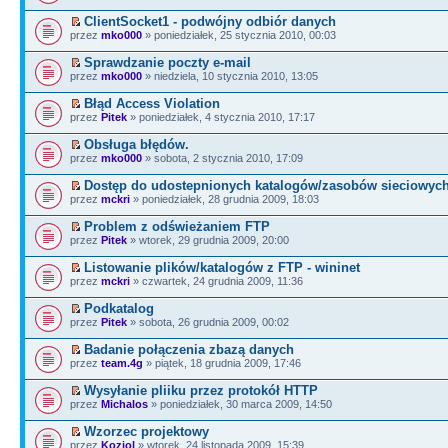
ClientSocket1 - podwójny odbiór danych
przez
mko000
» poniedziałek, 25 stycznia 2010, 00:03
Sprawdzanie poczty e-mail
przez
mko000
» niedziela, 10 stycznia 2010, 13:05
Błąd Access Violation
przez
Pitek
» poniedziałek, 4 stycznia 2010, 17:17
Obsługa błędów.
przez
mko000
» sobota, 2 stycznia 2010, 17:09
Dostęp do udostepnionych katalogów/zasobów sieciowyc
przez
mckri
» poniedziałek, 28 grudnia 2009, 18:03
Problem z odświeżaniem FTP
przez
Pitek
» wtorek, 29 grudnia 2009, 20:00
Listowanie plików/katalogów z FTP - wininet
przez
mckri
» czwartek, 24 grudnia 2009, 11:36
Podkatalog
przez
Pitek
» sobota, 26 grudnia 2009, 00:02
Badanie połączenia zbazą danych
przez
team.4g
» piątek, 18 grudnia 2009, 17:46
Wysyłanie pliiku przez protokół HTTP
przez
Michalos
» poniedziałek, 30 marca 2009, 14:50
Wzorzec projektowy
przez
Koziol
» wtorek, 24 listopada 2009, 15:39