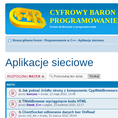
CYFROWY BARON 
PROGRAMOWANIE
forum dyskusyjne o programowaniu
Strona główna forum
‹
Programowanie w C++
‹
Aplikacje sieciowe
Aplikacje sieciowe
Napisz wątek
WĄTKI
Jak pobrać źródło strony z komponentu CppWebBrowsers
przez
kurczez
» środa, 12 maja 2010, 14:48
TWebBrowser wyciągnięcie kodu HTML
przez
Darek_C++
» piątek, 23 kwietnia 2010, 12:17
ClientSocket odbieranie danych bez OnRead
przez ch2_lbn » środa, 31 marca 2010, 09:04