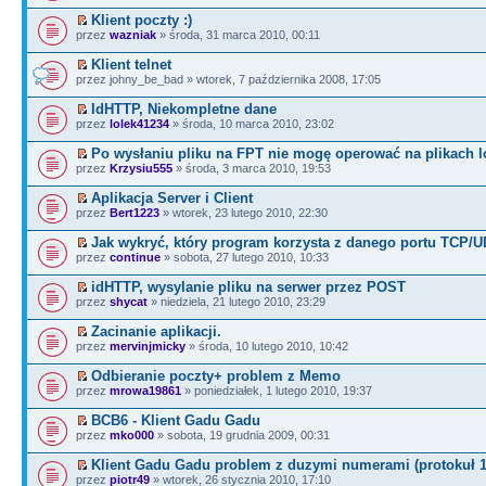
Klient poczty :)
przez
wazniak
» środa, 31 marca 2010, 00:11
Klient telnet
przez johny_be_bad » wtorek, 7 października 2008, 17:05
IdHTTP, Niekompletne dane
przez
lolek41234
» środa, 10 marca 2010, 23:02
Po wysłaniu pliku na FPT nie mogę operować na plikach l
przez
Krzysiu555
» środa, 3 marca 2010, 19:53
Aplikacja Server i Client
przez
Bert1223
» wtorek, 23 lutego 2010, 22:30
Jak wykryć, który program korzysta z danego portu TCP/
przez
continue
» sobota, 27 lutego 2010, 10:33
idHTTP, wysylanie pliku na serwer przez POST
przez
shycat
» niedziela, 21 lutego 2010, 23:29
Zacinanie aplikacji.
przez
mervinjmicky
» środa, 10 lutego 2010, 10:42
Odbieranie poczty+ problem z Memo
przez
mrowa19861
» poniedziałek, 1 lutego 2010, 19:37
BCB6 - Klient Gadu Gadu
przez
mko000
» sobota, 19 grudnia 2009, 00:31
Klient Gadu Gadu problem z duzymi numerami (protokuł 1
przez
piotr49
» wtorek, 26 stycznia 2010, 17:10