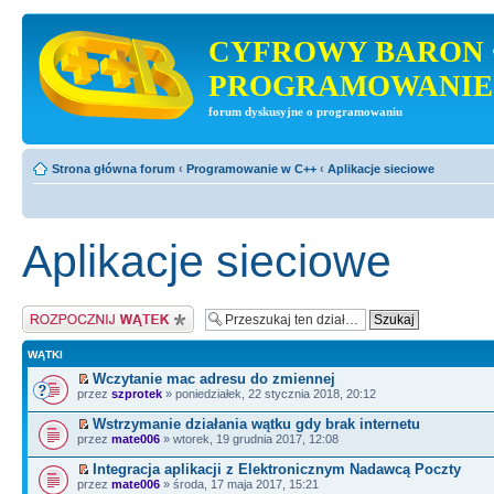
CYFROWY BARON 
PROGRAMOWANIE
forum dyskusyjne o programowaniu
Strona główna forum
‹
Programowanie w C++
‹
Aplikacje sieciowe
Aplikacje sieciowe
Napisz wątek
WĄTKI
Wczytanie mac adresu do zmiennej
przez
szprotek
» poniedziałek, 22 stycznia 2018, 20:12
Wstrzymanie działania wątku gdy brak internetu
przez
mate006
» wtorek, 19 grudnia 2017, 12:08
Integracja aplikacji z Elektronicznym Nadawcą Poczty
przez
mate006
» środa, 17 maja 2017, 15:21