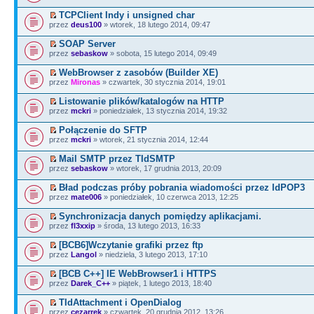
TCPClient Indy i unsigned char
przez
deus100
» wtorek, 18 lutego 2014, 09:47
SOAP Server
przez
sebaskow
» sobota, 15 lutego 2014, 09:49
WebBrowser z zasobów (Builder XE)
przez
Mironas
» czwartek, 30 stycznia 2014, 19:01
Listowanie plików/katalogów na HTTP
przez
mckri
» poniedziałek, 13 stycznia 2014, 19:32
Połączenie do SFTP
przez
mckri
» wtorek, 21 stycznia 2014, 12:44
Mail SMTP przez TIdSMTP
przez
sebaskow
» wtorek, 17 grudnia 2013, 20:09
Bład podczas próby pobrania wiadomości przez IdPOP3
przez
mate006
» poniedziałek, 10 czerwca 2013, 12:25
Synchronizacja danych pomiędzy aplikacjami.
przez
fl3xxip
» środa, 13 lutego 2013, 16:33
[BCB6]Wczytanie grafiki przez ftp
przez
Langol
» niedziela, 3 lutego 2013, 17:10
[BCB C++] IE WebBrowser1 i HTTPS
przez
Darek_C++
» piątek, 1 lutego 2013, 18:40
TIdAttachment i OpenDialog
przez
cezarrek
» czwartek, 20 grudnia 2012, 13:26