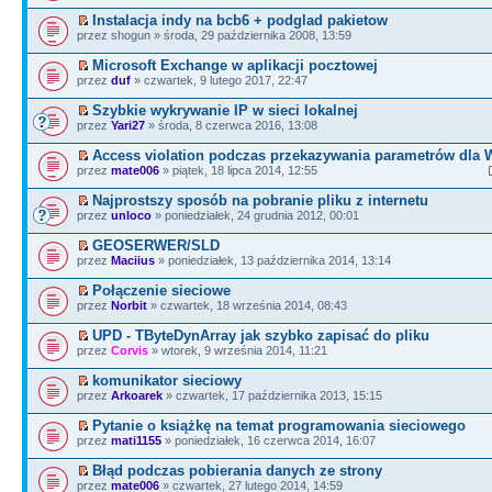
Instalacja indy na bcb6 + podglad pakietow
przez shogun » środa, 29 października 2008, 13:59
Microsoft Exchange w aplikacji pocztowej
przez
duf
» czwartek, 9 lutego 2017, 22:47
Szybkie wykrywanie IP w sieci lokalnej
przez
Yari27
» środa, 8 czerwca 2016, 13:08
Access violation podczas przekazywania parametrów dla
przez
mate006
» piątek, 18 lipca 2014, 12:55
Najprostszy sposób na pobranie pliku z internetu
przez
unloco
» poniedziałek, 24 grudnia 2012, 00:01
GEOSERWER/SLD
przez
Maciius
» poniedziałek, 13 października 2014, 13:14
Połączenie sieciowe
przez
Norbit
» czwartek, 18 września 2014, 08:43
UPD - TByteDynArray jak szybko zapisać do pliku
przez
Corvis
» wtorek, 9 września 2014, 11:21
komunikator sieciowy
przez
Arkoarek
» czwartek, 17 października 2013, 15:15
Pytanie o książkę na temat programowania sieciowego
przez
mati1155
» poniedziałek, 16 czerwca 2014, 16:07
Błąd podczas pobierania danych ze strony
przez
mate006
» czwartek, 27 lutego 2014, 14:59