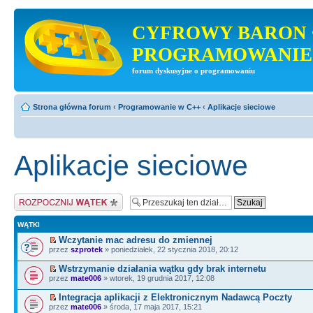
CYFROWY BARON 
PROGRAMOWANIE
forum dyskusyjne o programowaniu
Strona główna forum
‹
Programowanie w C++
‹
Aplikacje sieciowe
Aplikacje sieciowe
Napisz wątek
WĄTKI
Wczytanie mac adresu do zmiennej
przez
szprotek
» poniedziałek, 22 stycznia 2018, 20:12
Wstrzymanie działania wątku gdy brak internetu
przez
mate006
» wtorek, 19 grudnia 2017, 12:08
Integracja aplikacji z Elektronicznym Nadawcą Poczty
przez
mate006
» środa, 17 maja 2017, 15:21