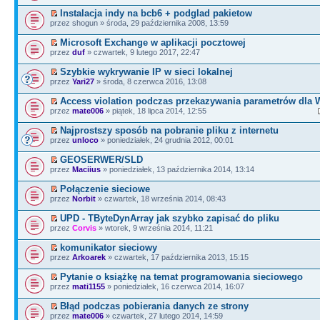
Instalacja indy na bcb6 + podglad pakietow
przez shogun » środa, 29 października 2008, 13:59
Microsoft Exchange w aplikacji pocztowej
przez
duf
» czwartek, 9 lutego 2017, 22:47
Szybkie wykrywanie IP w sieci lokalnej
przez
Yari27
» środa, 8 czerwca 2016, 13:08
Access violation podczas przekazywania parametrów dla
przez
mate006
» piątek, 18 lipca 2014, 12:55
Najprostszy sposób na pobranie pliku z internetu
przez
unloco
» poniedziałek, 24 grudnia 2012, 00:01
GEOSERWER/SLD
przez
Maciius
» poniedziałek, 13 października 2014, 13:14
Połączenie sieciowe
przez
Norbit
» czwartek, 18 września 2014, 08:43
UPD - TByteDynArray jak szybko zapisać do pliku
przez
Corvis
» wtorek, 9 września 2014, 11:21
komunikator sieciowy
przez
Arkoarek
» czwartek, 17 października 2013, 15:15
Pytanie o książkę na temat programowania sieciowego
przez
mati1155
» poniedziałek, 16 czerwca 2014, 16:07
Błąd podczas pobierania danych ze strony
przez
mate006
» czwartek, 27 lutego 2014, 14:59