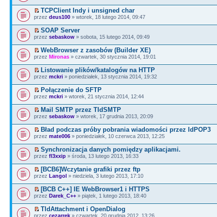
TCPClient Indy i unsigned char
przez
deus100
» wtorek, 18 lutego 2014, 09:47
SOAP Server
przez
sebaskow
» sobota, 15 lutego 2014, 09:49
WebBrowser z zasobów (Builder XE)
przez
Mironas
» czwartek, 30 stycznia 2014, 19:01
Listowanie plików/katalogów na HTTP
przez
mckri
» poniedziałek, 13 stycznia 2014, 19:32
Połączenie do SFTP
przez
mckri
» wtorek, 21 stycznia 2014, 12:44
Mail SMTP przez TIdSMTP
przez
sebaskow
» wtorek, 17 grudnia 2013, 20:09
Bład podczas próby pobrania wiadomości przez IdPOP3
przez
mate006
» poniedziałek, 10 czerwca 2013, 12:25
Synchronizacja danych pomiędzy aplikacjami.
przez
fl3xxip
» środa, 13 lutego 2013, 16:33
[BCB6]Wczytanie grafiki przez ftp
przez
Langol
» niedziela, 3 lutego 2013, 17:10
[BCB C++] IE WebBrowser1 i HTTPS
przez
Darek_C++
» piątek, 1 lutego 2013, 18:40
TIdAttachment i OpenDialog
przez
cezarrek
» czwartek, 20 grudnia 2012, 13:26