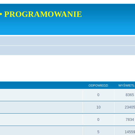
• PROGRAMOWANIE
ODPOWIEDZI
WYŚWIET
0
8365
10
2340
0
7834
5
1455