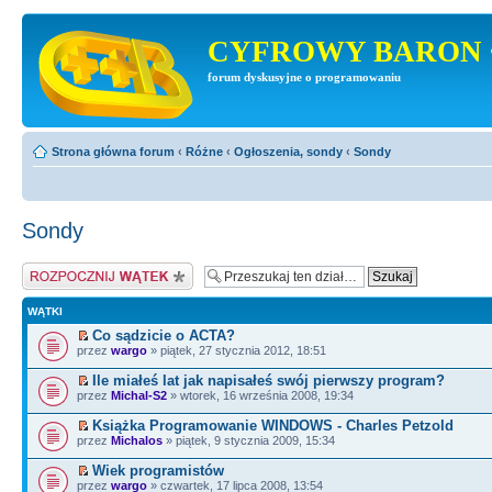
CYFROWY BARON 
forum dyskusyjne o programowaniu
Strona główna forum
‹
Różne
‹
Ogłoszenia, sondy
‹
Sondy
Sondy
Napisz wątek
WĄTKI
Co sądzicie o ACTA?
przez
wargo
» piątek, 27 stycznia 2012, 18:51
Ile miałeś lat jak napisałeś swój pierwszy program?
przez
Michal-S2
» wtorek, 16 września 2008, 19:34
Książka Programowanie WINDOWS - Charles Petzold
przez
Michalos
» piątek, 9 stycznia 2009, 15:34
Wiek programistów
przez
wargo
» czwartek, 17 lipca 2008, 13:54