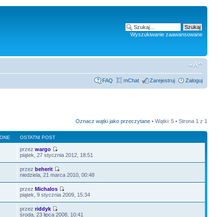
Wyszukiwanie zaawansowane
FAQ
mChat
Zarejestruj
Zaloguj
Oznacz wątki jako przeczytane
• Wątki: 5 • Strona
1
z
1
LONE
OSTATNI POST
przez
wargo
piątek, 27 stycznia 2012, 18:51
przez
beherit
5
niedziela, 21 marca 2010, 00:48
przez
Michalos
piątek, 9 stycznia 2009, 15:34
przez
riddyk
9
środa, 23 lipca 2008, 10:41