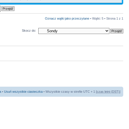
Oznacz wątki jako przeczytane
• Wątki: 5 • Strona
1
z
1
Skocz do:
a
•
Usuń wszystkie ciasteczka
• Wszystkie czasy w strefie UTC + 1 [
czas letni (DST)
]