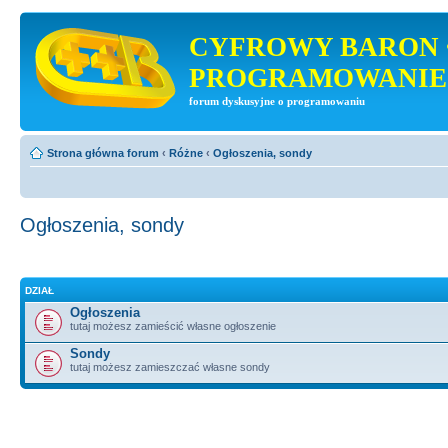
CYFROWY BARON 
PROGRAMOWANIE
forum dyskusyjne o programowaniu
Strona główna forum
‹
Różne
‹
Ogłoszenia, sondy
Ogłoszenia, sondy
DZIAŁ
Ogłoszenia
tutaj możesz zamieścić własne ogłoszenie
Sondy
tutaj możesz zamieszczać własne sondy