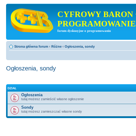
CYFROWY BARON 
PROGRAMOWANIE
forum dyskusyjne o programowaniu
Strona główna forum
‹
Różne
‹
Ogłoszenia, sondy
Ogłoszenia, sondy
DZIAŁ
Ogłoszenia
tutaj możesz zamieścić własne ogłoszenie
Sondy
tutaj możesz zamieszczać własne sondy