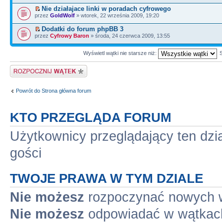
Nie działajace linki w poradach cyfrowego
przez
GoldWolf
» wtorek, 22 września 2009, 19:20
Dodatki do forum phpBB 3
przez
Cyfrowy Baron
» środa, 24 czerwca 2009, 13:55
Wyświetl wątki nie starsze niż:
Napisz wątek
Powrót do Strona główna forum
KTO PRZEGLĄDA FORUM
Użytkownicy przeglądający ten dzi
gości
TWOJE PRAWA W TYM DZIALE
Nie możesz
rozpoczynać nowych 
Nie możesz
odpowiadać w wątkac