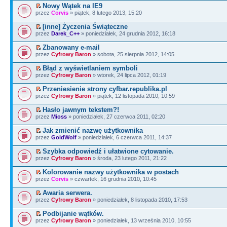
Nowy Wątek na IE9
przez
Corvis
» piątek, 8 lutego 2013, 15:20
[inne] Życzenia Świąteczne
przez
Darek_C++
» poniedziałek, 24 grudnia 2012, 16:18
Zbanowany e-mail
przez
Cyfrowy Baron
» sobota, 25 sierpnia 2012, 14:05
Błąd z wyświetlaniem symboli
przez
Cyfrowy Baron
» wtorek, 24 lipca 2012, 01:19
Przeniesienie strony cyfbar.republika.pl
przez
Cyfrowy Baron
» piątek, 12 listopada 2010, 10:59
Hasło jawnym tekstem?!
przez
Mioss
» poniedziałek, 27 czerwca 2011, 02:20
Jak zmienić nazwę użytkownika
przez
GoldWolf
» poniedziałek, 6 czerwca 2011, 14:37
Szybka odpowiedź i ułatwione cytowanie.
przez
Cyfrowy Baron
» środa, 23 lutego 2011, 21:22
Kolorowanie nazwy użytkownika w postach
przez
Corvis
» czwartek, 16 grudnia 2010, 10:45
Awaria serwera.
przez
Cyfrowy Baron
» poniedziałek, 8 listopada 2010, 17:53
Podbijanie wątków.
przez
Cyfrowy Baron
» poniedziałek, 13 września 2010, 10:55