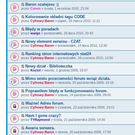
Baron szalejesz :)
przez
Corvis
» środa, 1 września 2010, 21:04
Kolorowanie składni tagu CODE
przez
Cyfrowy Baron
» piątek, 19 marca 2010, 11:21
Błędy w poradach
przez
wargo
» poniedziałek, 26 lipca 2010, 20:43
Nowy element serwisu - CZAT.
przez
Cyfrowy Baron
» poniedziałek, 19 lipca 2010, 13:30
Ranking stron internetowych stat24
przez
Cyfrowy Baron
» poniedziałek, 28 czerwca 2010, 13:56
Nowy dział - Biblioteczka
przez
Koziol
» wtorek, 1 grudnia 2009, 19:07
Mimo wielu przeciwności forum wciąż działa.
przez
Cyfrowy Baron
» niedziela, 25 października 2009, 16:16
Poprawiłem błędy w funkcjonowaniu forum.
przez
Cyfrowy Baron
» sobota, 24 października 2009, 09:05
Ważne! Adres forum.
przez
Cyfrowy Baron
» czwartek, 22 października 2009, 23:01
Have I gone crazy?
przez
TYRaymond
» środa, 21 października 2009, 14:36
Awaria serwera.
przez
Cyfrowy Baron
» wtorek, 20 października 2009, 17:55