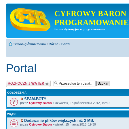
CYFROWY BARON 
PROGRAMOWANIE
forum dyskusyjne o programowaniu
Strona główna forum
‹
Różne
‹
Portal
Portal
Napisz wątek
OGŁOSZENIA
SPAM-BOTY
przez
Cyfrowy Baron
» czwartek, 18 października 2012, 10:40
WĄTKI
Dodawanie plików większych niż 2 MB.
przez
Cyfrowy Baron
» piątek, 15 marca 2013, 19:39