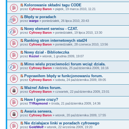
Kolorowanie składni tagu CODE
przez
Cyfrowy Baron
» piątek, 19 marca 2010, 11:21
Błędy w poradach
przez
wargo
» poniedziałek, 26 lipca 2010, 20:43
Nowy element serwisu - CZAT.
przez
Cyfrowy Baron
» poniedziałek, 19 lipca 2010, 13:30
Ranking stron internetowych stat24
przez
Cyfrowy Baron
» poniedziałek, 28 czerwca 2010, 13:56
Nowy dział - Biblioteczka
przez
Koziol
» wtorek, 1 grudnia 2009, 19:07
Mimo wielu przeciwności forum wciąż działa.
przez
Cyfrowy Baron
» niedziela, 25 października 2009, 16:16
Poprawiłem błędy w funkcjonowaniu forum.
przez
Cyfrowy Baron
» sobota, 24 października 2009, 09:05
Ważne! Adres forum.
przez
Cyfrowy Baron
» czwartek, 22 października 2009, 23:01
Have I gone crazy?
przez
TYRaymond
» środa, 21 października 2009, 14:36
Awaria serwera.
przez
Cyfrowy Baron
» wtorek, 20 października 2009, 17:55
Nie działajace linki w poradach cyfrowego
przez
GoldWolf
» wtorek, 22 września 2009, 19:20