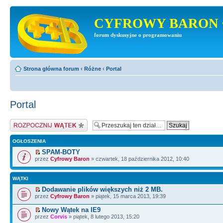
CYFROWY BARON 
forum dyskusyjne o programowaniu
Strona główna forum
‹
Różne
‹
Portal
Portal
Napisz wątek
OGŁOSZENIA
SPAM-BOTY
przez
Cyfrowy Baron
» czwartek, 18 października 2012, 10:40
WĄTKI
Dodawanie plików większych niż 2 MB.
przez
Cyfrowy Baron
» piątek, 15 marca 2013, 19:39
Nowy Wątek na IE9
przez
Corvis
» piątek, 8 lutego 2013, 15:20