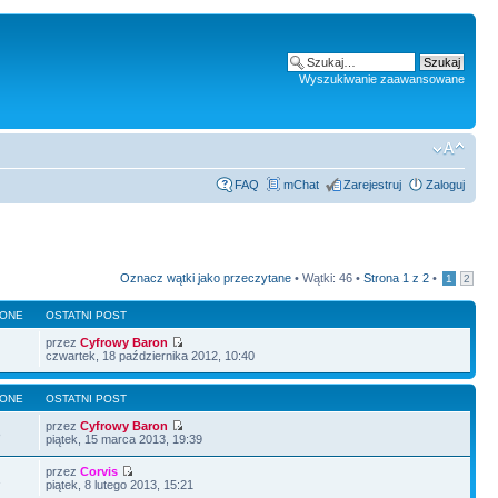
Wyszukiwanie zaawansowane
FAQ
mChat
Zarejestruj
Zaloguj
Oznacz wątki jako przeczytane
• Wątki: 46 •
Strona
1
z
2
•
1
2
LONE
OSTATNI POST
przez
Cyfrowy Baron
czwartek, 18 października 2012, 10:40
LONE
OSTATNI POST
przez
Cyfrowy Baron
8
piątek, 15 marca 2013, 19:39
przez
Corvis
1
piątek, 8 lutego 2013, 15:21