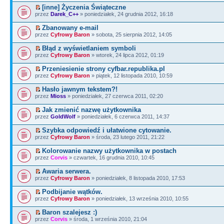
[inne] Życzenia Świąteczne
przez
Darek_C++
» poniedziałek, 24 grudnia 2012, 16:18
Zbanowany e-mail
przez
Cyfrowy Baron
» sobota, 25 sierpnia 2012, 14:05
Błąd z wyświetlaniem symboli
przez
Cyfrowy Baron
» wtorek, 24 lipca 2012, 01:19
Przeniesienie strony cyfbar.republika.pl
przez
Cyfrowy Baron
» piątek, 12 listopada 2010, 10:59
Hasło jawnym tekstem?!
przez
Mioss
» poniedziałek, 27 czerwca 2011, 02:20
Jak zmienić nazwę użytkownika
przez
GoldWolf
» poniedziałek, 6 czerwca 2011, 14:37
Szybka odpowiedź i ułatwione cytowanie.
przez
Cyfrowy Baron
» środa, 23 lutego 2011, 21:22
Kolorowanie nazwy użytkownika w postach
przez
Corvis
» czwartek, 16 grudnia 2010, 10:45
Awaria serwera.
przez
Cyfrowy Baron
» poniedziałek, 8 listopada 2010, 17:53
Podbijanie wątków.
przez
Cyfrowy Baron
» poniedziałek, 13 września 2010, 10:55
Baron szalejesz :)
przez
Corvis
» środa, 1 września 2010, 21:04