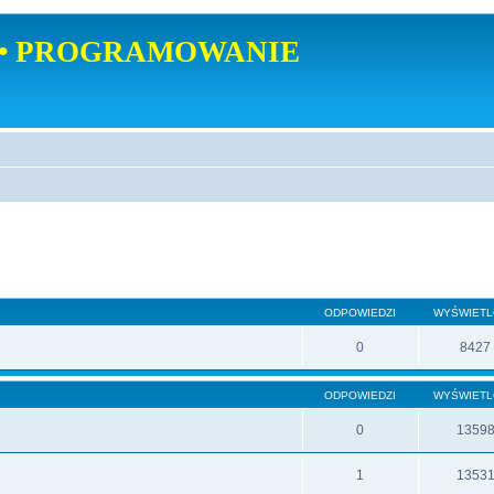
• PROGRAMOWANIE
ODPOWIEDZI
WYŚWIET
0
8427
ODPOWIEDZI
WYŚWIET
0
1359
1
1353