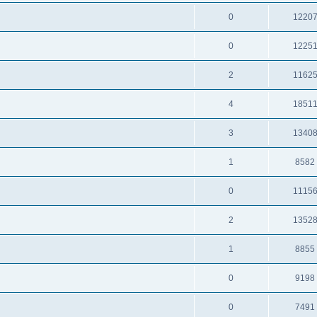
0
1220
0
1225
2
1162
4
1851
3
1340
1
8582
0
1115
2
1352
1
8855
0
9198
0
7491