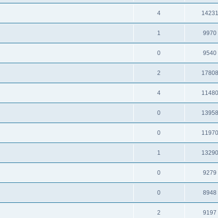
4
1423
1
9970
0
9540
2
1780
4
1148
0
1395
0
1197
1
1329
0
9279
0
8948
2
9197