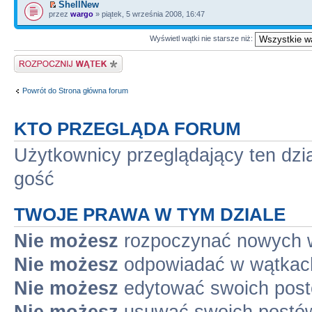
ShellNew
przez
wargo
» piątek, 5 września 2008, 16:47
Wyświetl wątki nie starsze niż:
Napisz wątek
Powrót do Strona główna forum
KTO PRZEGLĄDA FORUM
Użytkownicy przeglądający ten dzi
gość
TWOJE PRAWA W TYM DZIALE
Nie możesz
rozpoczynać nowych 
Nie możesz
odpowiadać w wątkac
Nie możesz
edytować swoich pos
Nie możesz
usuwać swoich postó