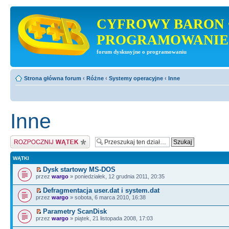
CYFROWY BARON 
PROGRAMOWANIE
forum dyskusyjne o programowaniu
Strona główna forum
‹
Różne
‹
Systemy operacyjne
‹
Inne
Inne
Napisz wątek
WĄTKI
Dysk startowy MS-DOS
przez
wargo
» poniedziałek, 12 grudnia 2011, 20:35
Defragmentacja user.dat i system.dat
przez
wargo
» sobota, 6 marca 2010, 16:38
Parametry ScanDisk
przez
wargo
» piątek, 21 listopada 2008, 17:03