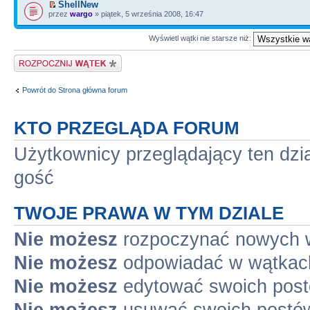
ShellNew
przez
wargo
» piątek, 5 września 2008, 16:47
Wyświetl wątki nie starsze niż:
Napisz wątek
Powrót do Strona główna forum
KTO PRZEGLĄDA FORUM
Użytkownicy przeglądający ten dzi
gość
TWOJE PRAWA W TYM DZIALE
Nie możesz
rozpoczynać nowych 
Nie możesz
odpowiadać w wątkac
Nie możesz
edytować swoich pos
Nie możesz
usuwać swoich postó