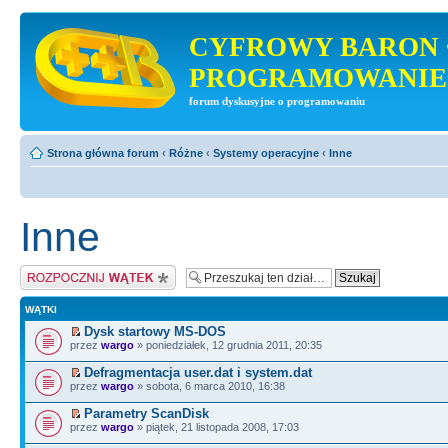
CYFROWY BARON 
PROGRAMOWANIE
forum dyskusyjne o programowaniu
Strona główna forum
‹
Różne
‹
Systemy operacyjne
‹
Inne
Inne
Napisz wątek
WĄTKI
Dysk startowy MS-DOS
przez
wargo
» poniedziałek, 12 grudnia 2011, 20:35
Defragmentacja user.dat i system.dat
przez
wargo
» sobota, 6 marca 2010, 16:38
Parametry ScanDisk
przez
wargo
» piątek, 21 listopada 2008, 17:03