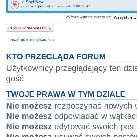
ShellNew
przez
wargo
» piątek, 5 września 2008, 16:47
Wyświetl wątki nie starsze niż:
Napisz wątek
Powrót do Strona główna forum
KTO PRZEGLĄDA FORUM
Użytkownicy przeglądający ten dzi
gość
TWOJE PRAWA W TYM DZIALE
Nie możesz
rozpoczynać nowych 
Nie możesz
odpowiadać w wątkac
Nie możesz
edytować swoich pos
Nie możesz
usuwać swoich postó