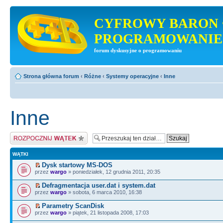
CYFROWY BARON 
PROGRAMOWANIE
forum dyskusyjne o programowaniu
Strona główna forum
‹
Różne
‹
Systemy operacyjne
‹
Inne
Inne
Napisz wątek
WĄTKI
Dysk startowy MS-DOS
przez
wargo
» poniedziałek, 12 grudnia 2011, 20:35
Defragmentacja user.dat i system.dat
przez
wargo
» sobota, 6 marca 2010, 16:38
Parametry ScanDisk
przez
wargo
» piątek, 21 listopada 2008, 17:03