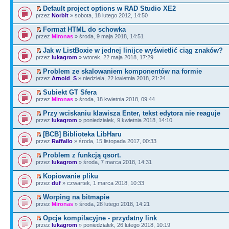
Default project options w RAD Studio XE2
przez
Norbit
» sobota, 18 lutego 2012, 14:50
Format HTML do schowka
przez
Mironas
» środa, 9 maja 2018, 14:51
Jak w ListBoxie w jednej linijce wyświetlić ciąg znaków?
przez
lukagrom
» wtorek, 22 maja 2018, 17:29
Problem ze skalowaniem komponentów na formie
przez
Arnold_S
» niedziela, 22 kwietnia 2018, 21:24
Subiekt GT Sfera
przez
Mironas
» środa, 18 kwietnia 2018, 09:44
Przy wciskaniu klawisza Enter, tekst edytora nie reaguje
przez
lukagrom
» poniedziałek, 9 kwietnia 2018, 14:10
[BCB] Biblioteka LibHaru
przez
Raffallo
» środa, 15 listopada 2017, 00:33
Problem z funkcją qsort.
przez
lukagrom
» środa, 7 marca 2018, 14:31
Kopiowanie pliku
przez
duf
» czwartek, 1 marca 2018, 10:33
Worping na bitmapie
przez
Mironas
» środa, 28 lutego 2018, 14:21
Opcje kompilacyjne - przydatny link
przez
lukagrom
» poniedziałek, 26 lutego 2018, 10:19