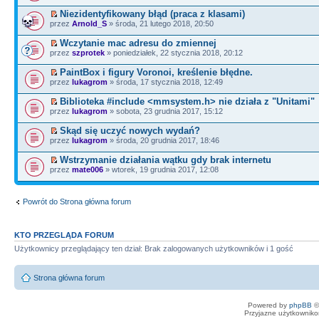
Niezidentyfikowany błąd (praca z klasami)
przez
Arnold_S
» środa, 21 lutego 2018, 20:50
Wczytanie mac adresu do zmiennej
przez
szprotek
» poniedziałek, 22 stycznia 2018, 20:12
PaintBox i figury Voronoi, kreślenie błędne.
przez
lukagrom
» środa, 17 stycznia 2018, 12:49
Biblioteka #include <mmsystem.h> nie działa z "Unitami"
przez
lukagrom
» sobota, 23 grudnia 2017, 15:12
Skąd się uczyć nowych wydań?
przez
lukagrom
» środa, 20 grudnia 2017, 18:46
Wstrzymanie działania wątku gdy brak internetu
przez
mate006
» wtorek, 19 grudnia 2017, 12:08
Powrót do Strona główna forum
KTO PRZEGLĄDA FORUM
Użytkownicy przeglądający ten dział: Brak zalogowanych użytkowników i 1 gość
Strona główna forum
Powered by
phpBB
©
Przyjazne użytkowniko