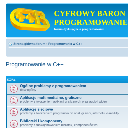
CYFROWY BARON 
PROGRAMOWANIE
forum dyskusyjne o programowaniu
Strona główna forum
‹
Programowanie w C++
Programowanie w C++
DZIAŁ
Ogólne problemy z programowaniem
dział ogólny
Aplikacje multimedialne, graficzne
problemy z tworzeniem aplikacji graficznych oraz audio i wideo
Aplikacje sieciowe
problemy z tworzeniem programów do obsługi sieci, internetu, e-mail itp..
Biblioteki i komponenty
problemy z funkcjonowaniem bibliotek, komponentów itp.