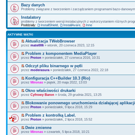
Bazy danych
Problemy związane z tworzeniem i zarządzaniem programami bazo-danowym
Instalatory
problemy z tworzeniem wersji instalacyjnych z wykorzystaniem różnych pro
Poddziały:
InstallShield
,
InstallAvare
,
Inne
AKTYWNE WĄTKI
Aktualizacja TWebBrowser
przez
mate006
» wtorek, 20 czerwca 2023, 12:15
Problem z komponentem MediaPlayer
przez
Proton
» poniedziałek, 27 czerwca 2016, 10:31
Odczyt pliku binarnego w pętli
przez
moderasura
» poniedziałek, 27 czerwca 2022, 22:18
Konfiguracja C++Builder 10.3 (Rio)
przez
Mironas
» piątek, 20 maja 2022, 13:03
Okno właściwości drukarki
przez
Cyfrowy Baron
» środa, 29 grudnia 2021, 13:25
Blokowanie ponownego uruchomienia działającej aplikacji
przez
Proton
» poniedziałek, 9 lipca 2018, 15:29
Problem z kontrolką Label.
przez
Proton
» poniedziałek, 2 lipca 2018, 15:52
Dwie zmienne
przez
Mironas
» czwartek, 5 lipca 2018, 10:21