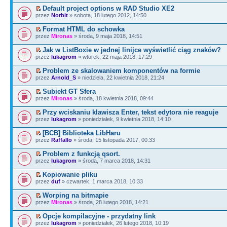
Default project options w RAD Studio XE2
przez
Norbit
» sobota, 18 lutego 2012, 14:50
Format HTML do schowka
przez
Mironas
» środa, 9 maja 2018, 14:51
Jak w ListBoxie w jednej linijce wyświetlić ciąg znaków?
przez
lukagrom
» wtorek, 22 maja 2018, 17:29
Problem ze skalowaniem komponentów na formie
przez
Arnold_S
» niedziela, 22 kwietnia 2018, 21:24
Subiekt GT Sfera
przez
Mironas
» środa, 18 kwietnia 2018, 09:44
Przy wciskaniu klawisza Enter, tekst edytora nie reaguje
przez
lukagrom
» poniedziałek, 9 kwietnia 2018, 14:10
[BCB] Biblioteka LibHaru
przez
Raffallo
» środa, 15 listopada 2017, 00:33
Problem z funkcją qsort.
przez
lukagrom
» środa, 7 marca 2018, 14:31
Kopiowanie pliku
przez
duf
» czwartek, 1 marca 2018, 10:33
Worping na bitmapie
przez
Mironas
» środa, 28 lutego 2018, 14:21
Opcje kompilacyjne - przydatny link
przez
lukagrom
» poniedziałek, 26 lutego 2018, 10:19