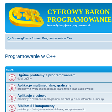
CYFROWY BARON 
PROGRAMOWANIE
forum dyskusyjne o programowaniu
Strona główna forum
‹
Programowanie w C++
Programowanie w C++
DZIAŁ
Ogólne problemy z programowaniem
dział ogólny
Aplikacje multimedialne, graficzne
problemy z tworzeniem aplikacji graficznych oraz audio i wideo
Aplikacje sieciowe
problemy z tworzeniem programów do obsługi sieci, internetu, e-mail itp..
Biblioteki i komponenty
problemy z funkcjonowaniem bibliotek, komponentów itp.