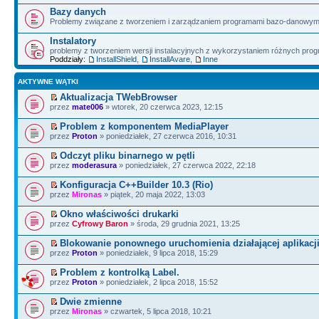
Bazy danych
Problemy związane z tworzeniem i zarządzaniem programami bazo-danowym
Instalatory
problemy z tworzeniem wersji instalacyjnych z wykorzystaniem różnych pro
Poddziały:
InstallShield
,
InstallAvare
,
Inne
AKTYWNE WĄTKI
Aktualizacja TWebBrowser
przez
mate006
» wtorek, 20 czerwca 2023, 12:15
Problem z komponentem MediaPlayer
przez
Proton
» poniedziałek, 27 czerwca 2016, 10:31
Odczyt pliku binarnego w pętli
przez
moderasura
» poniedziałek, 27 czerwca 2022, 22:18
Konfiguracja C++Builder 10.3 (Rio)
przez
Mironas
» piątek, 20 maja 2022, 13:03
Okno właściwości drukarki
przez
Cyfrowy Baron
» środa, 29 grudnia 2021, 13:25
Blokowanie ponownego uruchomienia działającej aplikacji
przez
Proton
» poniedziałek, 9 lipca 2018, 15:29
Problem z kontrolką Label.
przez
Proton
» poniedziałek, 2 lipca 2018, 15:52
Dwie zmienne
przez
Mironas
» czwartek, 5 lipca 2018, 10:21