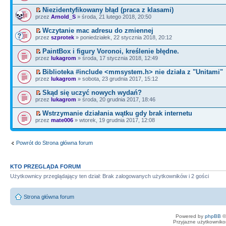
Niezidentyfikowany błąd (praca z klasami)
przez
Arnold_S
» środa, 21 lutego 2018, 20:50
Wczytanie mac adresu do zmiennej
przez
szprotek
» poniedziałek, 22 stycznia 2018, 20:12
PaintBox i figury Voronoi, kreślenie błędne.
przez
lukagrom
» środa, 17 stycznia 2018, 12:49
Biblioteka #include <mmsystem.h> nie działa z "Unitami"
przez
lukagrom
» sobota, 23 grudnia 2017, 15:12
Skąd się uczyć nowych wydań?
przez
lukagrom
» środa, 20 grudnia 2017, 18:46
Wstrzymanie działania wątku gdy brak internetu
przez
mate006
» wtorek, 19 grudnia 2017, 12:08
Powrót do Strona główna forum
KTO PRZEGLĄDA FORUM
Użytkownicy przeglądający ten dział: Brak zalogowanych użytkowników i 2 gości
Strona główna forum
Powered by
phpBB
©
Przyjazne użytkowniko